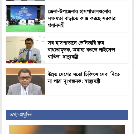
জেলা-উপজেলার হাসপাতালগুলোর
সক্ষমতা বাড়াতে কাজ করছে সরকার:
প্রধানমন্ত্রী
সব হাসপাতালে ডেলিভারি রুম
বাধ্যতামূলক, অমান্য করলে লাইসেন্স
বাতিল: স্বাস্থ্যমন্ত্রী
উন্নত দেশের মতো চিকিৎসাসেবা দিতে
না পারা দুঃখজনক: স্বাস্থ্যমন্ত্রী
তথ্য-প্রযুক্তি