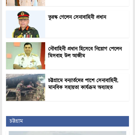
তুরস্ক গেলেন সেনাবাহিনী প্রধান
নৌবাহিনী প্রধান হিসেবে নিয়োগ পেলেন
মিসবাহ উল আজীম
চট্টগ্রামে বন্যার্তদের পাশে সেনাবাহিনী,
মানবিক সহায়তা কার্যক্রম অব্যাহত
চট্টগ্রাম