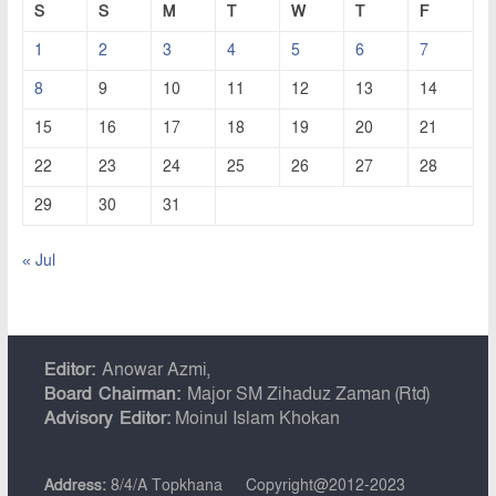
S
S
M
T
W
T
F
1
2
3
4
5
6
7
8
9
10
11
12
13
14
15
16
17
18
19
20
21
22
23
24
25
26
27
28
29
30
31
« Jul
Editor:
Anowar Azmi,
Board Chairman:
Major SM Zihaduz Zaman (Rtd)
Advisory Editor:
Moinul Islam Khokan
Address:
8/4/A Topkhana
Copyright@2012-2023