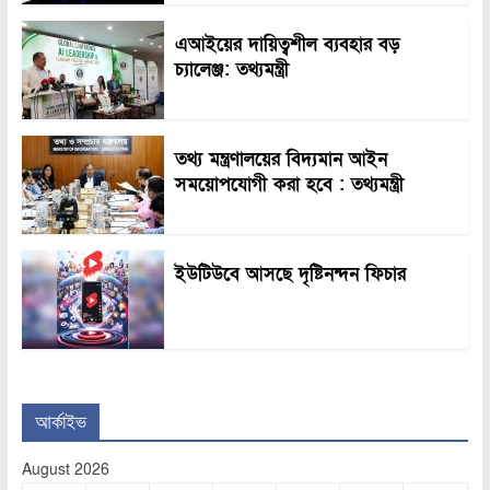
এআইয়ের দায়িত্বশীল ব্যবহার বড়
চ্যালেঞ্জ: তথ্যমন্ত্রী
তথ্য মন্ত্রণালয়ের বিদ্যমান আইন
সময়োপযোগী করা হবে : তথ্যমন্ত্রী
ইউটিউবে আসছে দৃষ্টিনন্দন ফিচার
আর্কাইভ
August 2026