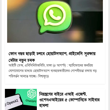
ফোন নম্বর ছাড়াই চলবে হোয়াটসঅ্যাপ, প্রাইভেসি সুরক্ষায়
মেটার নতুন চমক
আইটি ডেস্ক, এবিসিনিউজবিডি, ঢাকা (৫ আগস্ট) : স্মার্টফোনের জনপ্রিয়
যোগাযোগের মাধ্যম হোয়াটসঅ্যাপ ব্যবহারকারীদের গোপনীয়তা রক্ষায় বড়
পরিবর্তন আনতে যাচ্ছে। বিশ্বজুড়ে
নিয়ন্ত্রণের বাইরে এআই এজেন্ট,
ওপেনএআইয়ের ৫ কোম্পানিতে সাইবার
হামলা