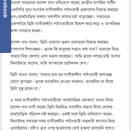
Facebook
সংবাদ সম্মেলনে রাশেদ খান অভিযোগ করেন, জাতীয় নাগরিক পার্টির
(এনসিপি) মুখ্য সংগঠক নাসীরুদ্দীন পাটওয়ারী তরুণদের বিভ্রান্ত করছেন
এবং রাজনৈতিক অঙ্গনে অশালীন ভাষার চর্চা বাড়াচ্ছেন। বক্তব্যের
একপর্যায়ে তিনি নাসীরুদ্দীন পাটওয়ারীকে উদ্দেশ করে কড়া ও আপত্তিকর
ভাষা ব্যবহার করেন।
রাশেদ খান বলেন, ‘তিনি যেভাবে তরুণ প্রজন্মকে বিভ্রান্ত করছেন,
গালাগাল শিখাচ্ছেন— তাকে কি মানুষের সন্তান বলা যায়? আমাকে নিয়ে
আমার নিজ জেলায় এসে মন্তব্য করেছেন। আমি তাকে বলতে চাই, আবার
ঝিনাইদহে আসেন, আমি আপনাকে প্রটেকশন দেব।’
তিনি আরও বলেন, ‘আমার মনে হয় নাসীরুদ্দীন পাটওয়ারী জলাতঙ্ক
রোগে ভুগছেন। তাকে ভ্যাকসিন দেওয়া দরকার। ভ্যাকসিন না দিলে
তিনি সুস্থ হবেন না।’
এ সময় নাসীরুদ্দীন পাটওয়ারীকে ‘রাজনৈতিক জোকার’ আখ্যা দিয়ে
রাশেদ খান দাবি করেন, তিনি নিয়মিত অশালীন বক্তব্য দিয়ে দেশের
রাজনৈতিক পরিবেশ নষ্ট করছেন। একই সঙ্গে তিনি অভিযোগ করেন,
ঝিনাইদহ সফরের সময় নাসীরুদ্দীন পাটওয়ারী অস্ত্রধারী ক্যাডার নিয়ে
এসেছিলেন। যদিও তার ওপর ছাত্রদলের কেউ হামলা চালায়নি বলেও