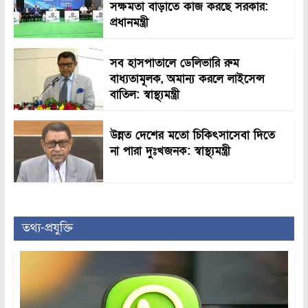
সক্ষমতা বাড়াতে কাজ করছে সরকার:
প্রধানমন্ত্রী
সব হাসপাতালে ডেলিভারি রুম
বাধ্যতামূলক, অমান্য করলে লাইসেন্স
বাতিল: স্বাস্থ্যমন্ত্রী
উন্নত দেশের মতো চিকিৎসাসেবা দিতে
না পারা দুঃখজনক: স্বাস্থ্যমন্ত্রী
তথ্য-প্রযুক্তি