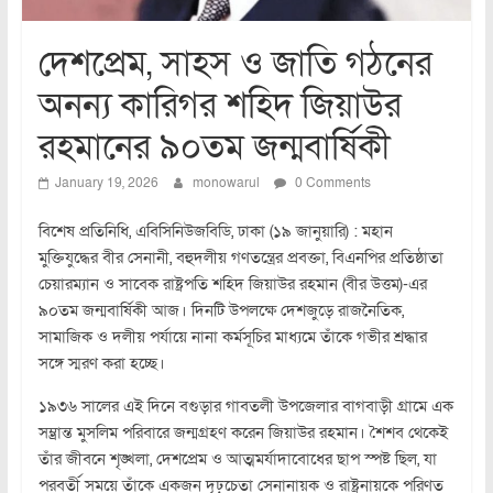
দেশপ্রেম, সাহস ও জাতি গঠনের
অনন্য কারিগর শহিদ জিয়াউর
রহমানের ৯০তম জন্মবার্ষিকী
January 19, 2026
monowarul
0 Comments
বিশেষ প্রতিনিধি, এবিসিনিউজবিডি, ঢাকা (১৯ জানুয়ারি) : মহান
মুক্তিযুদ্ধের বীর সেনানী, বহুদলীয় গণতন্ত্রের প্রবক্তা, বিএনপির প্রতিষ্ঠাতা
চেয়ারম্যান ও সাবেক রাষ্ট্রপতি শহিদ জিয়াউর রহমান (বীর উত্তম)-এর
৯০তম জন্মবার্ষিকী আজ। দিনটি উপলক্ষে দেশজুড়ে রাজনৈতিক,
সামাজিক ও দলীয় পর্যায়ে নানা কর্মসূচির মাধ্যমে তাঁকে গভীর শ্রদ্ধার
সঙ্গে স্মরণ করা হচ্ছে।
১৯৩৬ সালের এই দিনে বগুড়ার গাবতলী উপজেলার বাগবাড়ী গ্রামে এক
সম্ভ্রান্ত মুসলিম পরিবারে জন্মগ্রহণ করেন জিয়াউর রহমান। শৈশব থেকেই
তাঁর জীবনে শৃঙ্খলা, দেশপ্রেম ও আত্মমর্যাদাবোধের ছাপ স্পষ্ট ছিল, যা
পরবর্তী সময়ে তাঁকে একজন দৃঢ়চেতা সেনানায়ক ও রাষ্ট্রনায়কে পরিণত