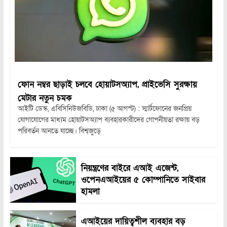
ফোন নম্বর ছাড়াই চলবে হোয়াটসঅ্যাপ, প্রাইভেসি সুরক্ষায়
মেটার নতুন চমক
আইটি ডেস্ক, এবিসিনিউজবিডি, ঢাকা (৫ আগস্ট) : স্মার্টফোনের জনপ্রিয়
যোগাযোগের মাধ্যম হোয়াটসঅ্যাপ ব্যবহারকারীদের গোপনীয়তা রক্ষায় বড়
পরিবর্তন আনতে যাচ্ছে। বিশ্বজুড়ে
নিয়ন্ত্রণের বাইরে এআই এজেন্ট,
ওপেনএআইয়ের ৫ কোম্পানিতে সাইবার
হামলা
এআইয়ের দায়িত্বশীল ব্যবহার বড়