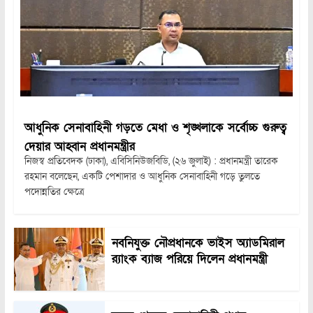
আধুনিক সেনাবাহিনী গড়তে মেধা ও শৃঙ্খলাকে সর্বোচ্চ গুরুত্ব
দেয়ার আহ্বান প্রধানমন্ত্রীর
নিজস্ব প্রতিবেদক (ঢাকা), এবিসিনিউজবিডি, (২৬ জুলাই) : প্রধানমন্ত্রী তারেক
রহমান বলেছেন, একটি পেশাদার ও আধুনিক সেনাবাহিনী গড়ে তুলতে
পদোন্নতির ক্ষেত্রে
নবনিযুক্ত নৌপ্রধানকে ভাইস অ্যাডমিরাল
র‍্যাংক ব্যাজ পরিয়ে দিলেন প্রধানমন্ত্রী