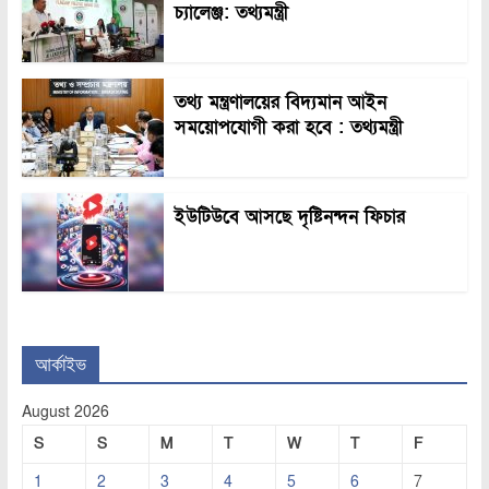
চ্যালেঞ্জ: তথ্যমন্ত্রী
তথ্য মন্ত্রণালয়ের বিদ্যমান আইন
সময়োপযোগী করা হবে : তথ্যমন্ত্রী
ইউটিউবে আসছে দৃষ্টিনন্দন ফিচার
আর্কাইভ
August 2026
S
S
M
T
W
T
F
1
2
3
4
5
6
7