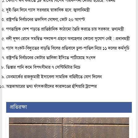
খেলাপি ঋণ কমাতে ১৮ মাসের বিশেষ পরিকল্পনা নেওয়া হয়েছে: গর্ভনর
দুই-তিন দিনে গ্যাস সরবরাহ স্বাভাবিক হবে: জ্বালানিমন্ত্রী
রাষ্ট্রপতি নির্বাচনের তফসিল ঘোষণা, ভোট ২০ আগস্ট
গণতান্ত্রিক দেশ গড়তে প্রাতিষ্ঠানিক কাঠামো তৈরি করতে চায় সরকার: তথ্যমন্ত্রী
নদী দূষণ রোধে সমন্বিত পদক্ষেপ গ্রহণে অবহেলার কোনো সুযোগ নেই : প্রধানমন্ত্রী
গ্যাস সংকট-বিদ্যুতের বাড়তি বিলের প্রতিবাদে চুলা-পাতিল নিয়ে ১১ দলের কর্মসূচি
রাষ্ট্রপতি নির্বাচনের ভোটার তালিকা ইসিতে পাঠিয়েছে সংসদ
তিস্তার পানি কমে বিপৎসীমার ৭ সেন্টিমিটার নিচে
ডেনমার্কের রাজকুমারী ইসাবেলা সামরিক বাহিনীতে যোগ দিলেন
অস্ত্রভান্ডারের তথ্য ফাঁসকারীদের কারাদণ্ডের হুঁশিয়ারি ট্রাম্পের
প্রতিরক্ষা