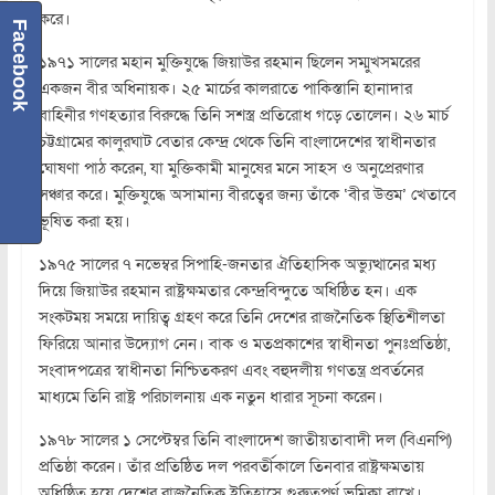
করে।
Facebook
১৯৭১ সালের মহান মুক্তিযুদ্ধে জিয়াউর রহমান ছিলেন সম্মুখসমরের
একজন বীর অধিনায়ক। ২৫ মার্চের কালরাতে পাকিস্তানি হানাদার
বাহিনীর গণহত্যার বিরুদ্ধে তিনি সশস্ত্র প্রতিরোধ গড়ে তোলেন। ২৬ মার্চ
চট্টগ্রামের কালুরঘাট বেতার কেন্দ্র থেকে তিনি বাংলাদেশের স্বাধীনতার
ঘোষণা পাঠ করেন, যা মুক্তিকামী মানুষের মনে সাহস ও অনুপ্রেরণার
সঞ্চার করে। মুক্তিযুদ্ধে অসামান্য বীরত্বের জন্য তাঁকে ‘বীর উত্তম’ খেতাবে
ভূষিত করা হয়।
১৯৭৫ সালের ৭ নভেম্বর সিপাহি-জনতার ঐতিহাসিক অভ্যুত্থানের মধ্য
দিয়ে জিয়াউর রহমান রাষ্ট্রক্ষমতার কেন্দ্রবিন্দুতে অধিষ্ঠিত হন। এক
সংকটময় সময়ে দায়িত্ব গ্রহণ করে তিনি দেশের রাজনৈতিক স্থিতিশীলতা
ফিরিয়ে আনার উদ্যোগ নেন। বাক ও মতপ্রকাশের স্বাধীনতা পুনঃপ্রতিষ্ঠা,
সংবাদপত্রের স্বাধীনতা নিশ্চিতকরণ এবং বহুদলীয় গণতন্ত্র প্রবর্তনের
মাধ্যমে তিনি রাষ্ট্র পরিচালনায় এক নতুন ধারার সূচনা করেন।
১৯৭৮ সালের ১ সেপ্টেম্বর তিনি বাংলাদেশ জাতীয়তাবাদী দল (বিএনপি)
প্রতিষ্ঠা করেন। তাঁর প্রতিষ্ঠিত দল পরবর্তীকালে তিনবার রাষ্ট্রক্ষমতায়
অধিষ্ঠিত হয়ে দেশের রাজনৈতিক ইতিহাসে গুরুত্বপূর্ণ ভূমিকা রাখে।