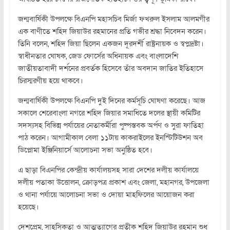
জন্মবার্ষিকী উপলক্ষে বিএনপি মহাসচিব মির্জা ফখরুল ইসলাম আলমগীর
এক বাণীতে শহিদ জিয়াউর রহমানের প্রতি গভীর শ্রদ্ধা নিবেদন করেন।
তিনি বলেন, শহিদ জিয়া ছিলেন একজন দূরদর্শী রাষ্ট্রনায়ক ও স্বপ্নদ্রষ্টা।
স্বাধীনতার ঘোষক, জেড ফোর্সের অধিনায়ক এবং বাংলাদেশি
জাতীয়তাবাদী দর্শনের প্রবর্তক হিসেবে তাঁর অবদান জাতির ইতিহাসে
চিরস্মরণীয় হয়ে থাকবে।
জন্মবার্ষিকী উপলক্ষে বিএনপি দুই দিনের কর্মসূচি ঘোষণা করেছে। আজ
সকালে শেরেবাংলা নগরে শহিদ জিয়ার সমাধিতে দলের স্থায়ী কমিটির
সদস্যসহ বিভিন্ন পর্যায়ের নেতাকর্মীরা পুষ্পস্তবক অর্পণ ও সুরা ফাতিহা
পাঠ করেন। আগামীকাল বেলা ১১টায় কাকরাইলের ইনস্টিটিউশন অব
ডিপ্লোমা ইঞ্জিনিয়ার্সে আলোচনা সভা অনুষ্ঠিত হবে।
এ ছাড়া বিএনপির কেন্দ্রীয় কার্যালয়সহ সারা দেশের দলীয় কার্যালয়ে
দলীয় পতাকা উত্তোলন, ক্রোড়পত্র প্রকাশ এবং জেলা, মহানগর, উপজেলা
ও থানা পর্যায়ে আলোচনা সভা ও দোয়া মাহফিলের আয়োজন করা
হয়েছে।
দেশপ্রেম, সাহসিকতা ও আত্মত্যাগের প্রতীক শহিদ জিয়াউর রহমান শুধু