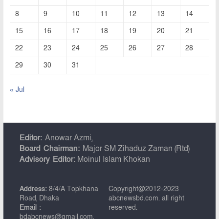
8
9
10
11
12
13
14
15
16
17
18
19
20
21
22
23
24
25
26
27
28
29
30
31
« Jul
Editor:
Anowar Azmi,
Board Chairman:
Major SM Zihaduz Zaman (Rtd)
Advisory Editor:
Moinul Islam Khokan
Address:
8/4/A Topkhana
Copyright@2012-2023
Road, Dhaka
abcnewsbd.com. all right
Email :
reserved.
bdabcnews@gmail.com,