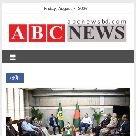
Skip
Friday, August 7, 2026
to
content
abcnewsbd
জাতীয়