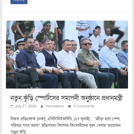
নতুন কুঁড়ি স্পোর্টসের সমাপনী অনুষ্ঠানে প্রধানমন্ত্রী
July 27, 2026
monowarul
0 Comments
নিজস্ব প্রতিবেদক (ঢাকা), এবিসিনিউজবিডি, (২৭ জুলাই) : ‘ক্রীড়া হলে পেশা,
পরিবার পাবে ভরসা’ প্রতিপাদ্যে কিশোর-কিশোরীদের বৃহৎ খেলার আয়োজন
‘নতুন কুঁড়ি