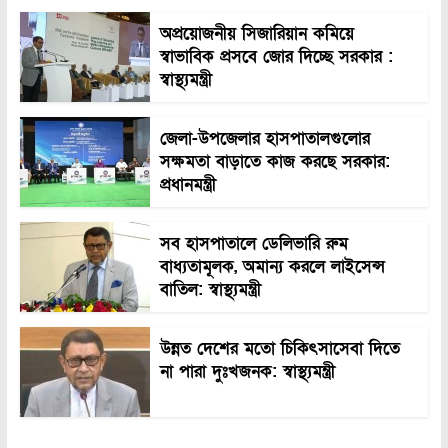
অপ্রয়োজনীয় সিজারিয়ান কমিয়ে
স্বাভাবিক প্রসবে জোর দিচ্ছে সরকার :
স্বাস্থ্যমন্ত্রী
জেলা-উপজেলার হাসপাতালগুলোর
সক্ষমতা বাড়াতে কাজ করছে সরকার:
প্রধানমন্ত্রী
সব হাসপাতালে ডেলিভারি রুম
বাধ্যতামূলক, অমান্য করলে লাইসেন্স
বাতিল: স্বাস্থ্যমন্ত্রী
উন্নত দেশের মতো চিকিৎসাসেবা দিতে
না পারা দুঃখজনক: স্বাস্থ্যমন্ত্রী