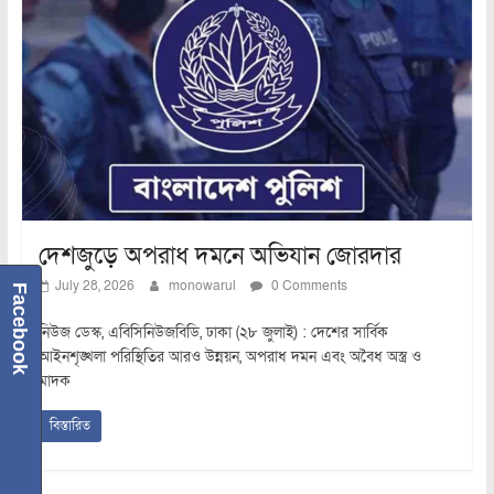
দেশজুড়ে অপরাধ দমনে অভিযান জোরদার
July 28, 2026
monowarul
0 Comments
Facebook
নিউজ ডেস্ক, এবিসিনিউজবিডি, ঢাকা (২৮ জুলাই) : দেশের সার্বিক
আইনশৃঙ্খলা পরিস্থিতির আরও উন্নয়ন, অপরাধ দমন এবং অবৈধ অস্ত্র ও
মাদক
বিস্তারিত