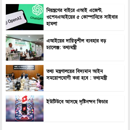
নিয়ন্ত্রণের বাইরে এআই এজেন্ট,
ওপেনএআইয়ের ৫ কোম্পানিতে সাইবার
হামলা
এআইয়ের দায়িত্বশীল ব্যবহার বড়
চ্যালেঞ্জ: তথ্যমন্ত্রী
তথ্য মন্ত্রণালয়ের বিদ্যমান আইন
সময়োপযোগী করা হবে : তথ্যমন্ত্রী
ইউটিউবে আসছে দৃষ্টিনন্দন ফিচার