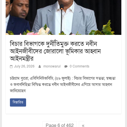
বিচার বিভাগকে দুর্নীতিমুক্ত করতে নবীন
আইনজীবীদের জোরালো ভূমিকার আহ্বান
আইনমন্ত্রীর
July 26, 2026
monowarul
0 Comments
চট্টগ্রাম ব্যুরো, এবিসিনিউজবিডি, (২৬ জুলাই) : বিচার বিভাগের সততা, স্বচ্ছতা
ও জবাবদিহিতা নিশ্চিত করতে নবীন আইনজীবীদের এগিয়ে আসার আহ্বান
জানিয়েছেন
বিস্তারিত
Page 6 of 462
«