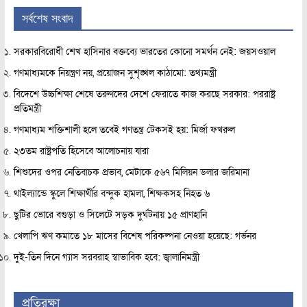
সর্বশেষ সংবাদ
সরকারবিরোধী শেখ হাসিনার বক্তব্যে ভারতের কোনো সমর্থন নেই: জয়সওয়াল
গণমাধ্যমকে নিয়ন্ত্রণ নয়, প্রয়োজন সুশৃঙ্খল কাঠামো: তথ্যমন্ত্রী
বিদেশে উচ্চশিক্ষা শেষে তরুণদের দেশে ফেরাতে কাজ করছে সরকার: পররাষ্ট্র
প্রতিমন্ত্রী
গণমাধ্যম শক্তিশালী হলে তবেই গণতন্ত্র টেকসই হয়: মির্জা ফখরুল
২৩তম রাষ্ট্রপতি হিসেবে আলোচনায় যারা
শিশুদের ওপর নেতিবাচক প্রভাব, মেটাকে ৫৬৭ মিলিয়ন ডলার জরিমানা
থাইল্যান্ডে স্কুলে শিক্ষার্থীর বন্দুক হামলা, শিক্ষকসহ নিহত ৬
ছুটির ভোরে বগুড়া ও সিলেটে সড়ক দুর্ঘটনায় ১৫ প্রাণহানি
খেলাপি ঋণ কমাতে ১৮ মাসের বিশেষ পরিকল্পনা নেওয়া হয়েছে: গর্ভনর
দুই-তিন দিনে গ্যাস সরবরাহ স্বাভাবিক হবে: জ্বালানিমন্ত্রী
প্রতিরক্ষা