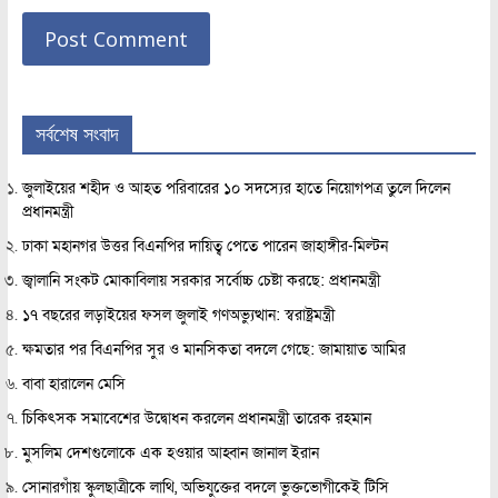
সর্বশেষ সংবাদ
জুলাইয়ের শহীদ ও আহত পরিবারের ১০ সদস্যের হাতে নিয়োগপত্র তুলে দিলেন
প্রধানমন্ত্রী
ঢাকা মহানগর উত্তর বিএনপির দায়িত্ব পেতে পারেন জাহাঙ্গীর-মিল্টন
জ্বালানি সংকট মোকাবিলায় সরকার সর্বোচ্চ চেষ্টা করছে: প্রধানমন্ত্রী
১৭ বছরের লড়াইয়ের ফসল জুলাই গণঅভ্যুত্থান: স্বরাষ্ট্রমন্ত্রী
ক্ষমতার পর বিএনপির সুর ও মানসিকতা বদলে গেছে: জামায়াত আমির
বাবা হারালেন মেসি
চিকিৎসক সমাবেশের উদ্বোধন করলেন প্রধানমন্ত্রী তারেক রহমান
মুসলিম দেশগুলোকে এক হওয়ার আহ্বান জানাল ইরান
সোনারগাঁয় স্কুলছাত্রীকে লাথি, অভিযুক্তের বদলে ভুক্তভোগীকেই টিসি