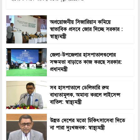
অপ্রয়োজনীয় সিজারিয়ান কমিয়ে
স্বাভাবিক প্রসবে জোর দিচ্ছে সরকার :
স্বাস্থ্যমন্ত্রী
জেলা-উপজেলার হাসপাতালগুলোর
সক্ষমতা বাড়াতে কাজ করছে সরকার:
প্রধানমন্ত্রী
সব হাসপাতালে ডেলিভারি রুম
বাধ্যতামূলক, অমান্য করলে লাইসেন্স
বাতিল: স্বাস্থ্যমন্ত্রী
উন্নত দেশের মতো চিকিৎসাসেবা দিতে
না পারা দুঃখজনক: স্বাস্থ্যমন্ত্রী