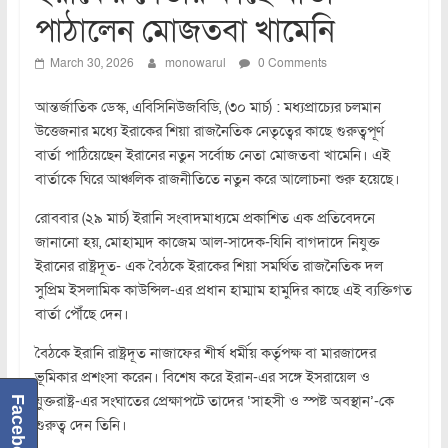
পাঠালেন মোজতবা খামেনি
March 30, 2026
monowarul
0 Comments
আন্তর্জাতিক ডেস্ক, এবিসিনিউজবিডি, (৩০ মার্চ) : মধ্যপ্রাচ্যের চলমান
উত্তেজনার মধ্যে ইরাকের শিয়া রাজনৈতিক নেতৃত্বের কাছে গুরুত্বপূর্ণ
বার্তা পাঠিয়েছেন ইরানের নতুন সর্বোচ্চ নেতা মোজতবা খামেনি। এই
বার্তাকে ঘিরে আঞ্চলিক রাজনীতিতে নতুন করে আলোচনা শুরু হয়েছে।
রোববার (২৯ মার্চ) ইরানি সংবাদমাধ্যমে প্রকাশিত এক প্রতিবেদনে
জানানো হয়, মোহাম্মদ কাজেম আল-সাদেক-যিনি বাগদাদে নিযুক্ত
ইরানের রাষ্ট্রদূত- এক বৈঠকে ইরাকের শিয়া সমর্থিত রাজনৈতিক দল
সুপ্রিম ইসলামিক কাউন্সিল-এর প্রধান হাম্মাম হামুদির কাছে এই ব্যক্তিগত
বার্তা পৌঁছে দেন।
বৈঠকে ইরানি রাষ্ট্রদূত নাজাফের শীর্ষ ধর্মীয় কর্তৃপক্ষ বা মারজাদের
ভূমিকার প্রশংসা করেন। বিশেষ করে ইরান-এর সঙ্গে ইসরায়েল ও
যুক্তরাষ্ট্র-এর সংঘাতের প্রেক্ষাপটে তাদের ‘সাহসী ও স্পষ্ট অবস্থান’-কে
Facebook
গুরুত্ব দেন তিনি।