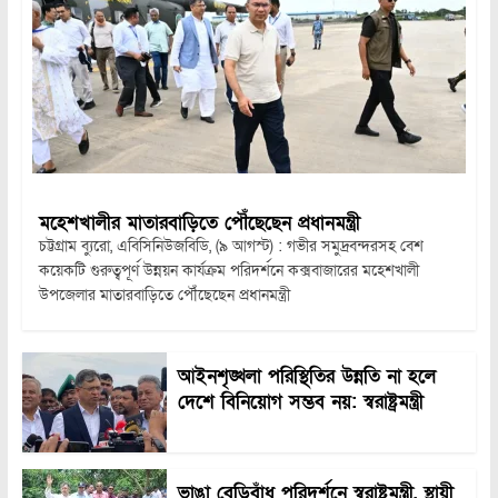
মহেশখালীর মাতারবাড়িতে পৌঁছেছেন প্রধানমন্ত্রী
চট্টগ্রাম ব্যুরো, এবিসিনিউজবিডি, (৯ আগস্ট) : গভীর সমুদ্রবন্দরসহ বেশ
কয়েকটি গুরুত্বপূর্ণ উন্নয়ন কার্যক্রম পরিদর্শনে কক্সবাজারের মহেশখালী
উপজেলার মাতারবাড়িতে পৌঁছেছেন প্রধানমন্ত্রী
আইনশৃঙ্খলা পরিস্থিতির উন্নতি না হলে
দেশে বিনিয়োগ সম্ভব নয়: স্বরাষ্ট্রমন্ত্রী
ভাঙা বেড়িবাঁধ পরিদর্শনে স্বরাষ্ট্রমন্ত্রী, স্থায়ী