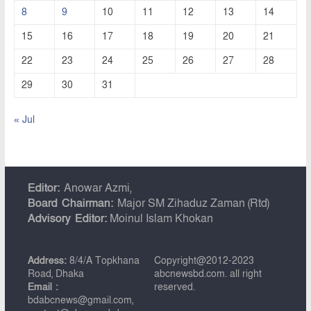
8
9
10
11
12
13
14
15
16
17
18
19
20
21
22
23
24
25
26
27
28
29
30
31
« Jul
Editor:
Anowar Azmi,
Board Chairman:
Major SM Zihaduz Zaman (Rtd)
Advisory Editor:
Moinul Islam Khokan
Address:
8/4/A Topkhana
Copyright@2012-2023
Road, Dhaka
abcnewsbd.com. all right
Email :
reserved.
bdabcnews@gmail.com,