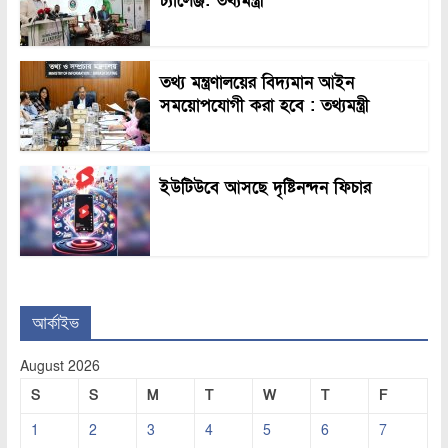
চ্যালেঞ্জ: তথ্যমন্ত্রী
তথ্য মন্ত্রণালয়ের বিদ্যমান আইন
সময়োপযোগী করা হবে : তথ্যমন্ত্রী
ইউটিউবে আসছে দৃষ্টিনন্দন ফিচার
আর্কাইভ
August 2026
S
S
M
T
W
T
F
1
2
3
4
5
6
7