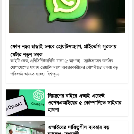
ফোন নম্বর ছাড়াই চলবে হোয়াটসঅ্যাপ, প্রাইভেসি সুরক্ষায়
মেটার নতুন চমক
আইটি ডেস্ক, এবিসিনিউজবিডি, ঢাকা (৫ আগস্ট) : স্মার্টফোনের জনপ্রিয়
যোগাযোগের মাধ্যম হোয়াটসঅ্যাপ ব্যবহারকারীদের গোপনীয়তা রক্ষায় বড়
পরিবর্তন আনতে যাচ্ছে। বিশ্বজুড়ে
নিয়ন্ত্রণের বাইরে এআই এজেন্ট,
ওপেনএআইয়ের ৫ কোম্পানিতে সাইবার
হামলা
এআইয়ের দায়িত্বশীল ব্যবহার বড়