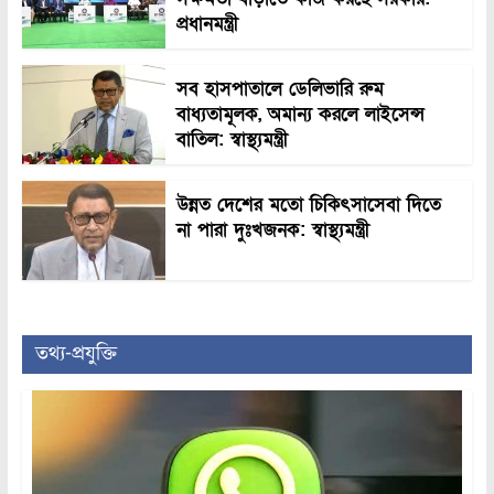
প্রধানমন্ত্রী
সব হাসপাতালে ডেলিভারি রুম
বাধ্যতামূলক, অমান্য করলে লাইসেন্স
বাতিল: স্বাস্থ্যমন্ত্রী
উন্নত দেশের মতো চিকিৎসাসেবা দিতে
না পারা দুঃখজনক: স্বাস্থ্যমন্ত্রী
তথ্য-প্রযুক্তি