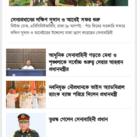
সেনাপ্রধানের দক্ষিণ সুদান ও আবেই সফর শুরু
নিউজ ডেস্ক, এবিসিনিউজবিডি, ঢাকা (৯ আগস্ট) : পাঁচ দিনের সরকারি সফরে
দক্ষিণ সুদান ও আবেইয়ের উদ্দেশ্যে ঢাকা ত্যাগ করেছেন সেনাবাহিনী
আধুনিক সেনাবাহিনী গড়তে মেধা ও
শৃঙ্খলাকে সর্বোচ্চ গুরুত্ব দেয়ার আহ্বান
প্রধানমন্ত্রীর
নবনিযুক্ত নৌপ্রধানকে ভাইস অ্যাডমিরাল
র‍্যাংক ব্যাজ পরিয়ে দিলেন প্রধানমন্ত্রী
তুরস্ক গেলেন সেনাবাহিনী প্রধান