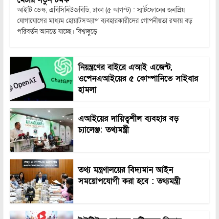
আইটি ডেস্ক, এবিসিনিউজবিডি, ঢাকা (৫ আগস্ট) : স্মার্টফোনের জনপ্রিয়
যোগাযোগের মাধ্যম হোয়াটসঅ্যাপ ব্যবহারকারীদের গোপনীয়তা রক্ষায় বড়
পরিবর্তন আনতে যাচ্ছে। বিশ্বজুড়ে
নিয়ন্ত্রণের বাইরে এআই এজেন্ট,
ওপেনএআইয়ের ৫ কোম্পানিতে সাইবার
হামলা
এআইয়ের দায়িত্বশীল ব্যবহার বড়
চ্যালেঞ্জ: তথ্যমন্ত্রী
তথ্য মন্ত্রণালয়ের বিদ্যমান আইন
সময়োপযোগী করা হবে : তথ্যমন্ত্রী