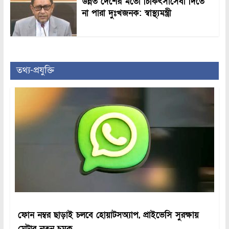
উন্নত দেশের মতো চিকিৎসাসেবা দিতে
না পারা দুঃখজনক: স্বাস্থ্যমন্ত্রী
তথ্য-প্রযুক্তি
ফোন নম্বর ছাড়াই চলবে হোয়াটসঅ্যাপ, প্রাইভেসি সুরক্ষায়
মেটার নতুন চমক