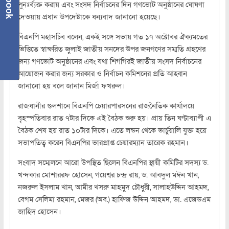
পুনঃর্ব্যক্ত করায় এবং সংসদ নির্বাচনের দিন গণভোট অনুষ্ঠানের ঘোষণা
দেওয়ায় প্রধান উপদেষ্টাকে ধন্যবাদ জানানো হয়েছে।
বিএনপি মহাসচিব বলেন, একই সঙ্গে সভায় গত ১৭ অক্টোবর ঐক্যমতের
ভিত্তিতে স্বাক্ষরিত জুলাই জাতীয় সনদের উপর জনগণের সম্মতি গ্রহণের
জন্য গণভোট অনুষ্ঠানের এবং যথা শিগগিরই জাতীয় সংসদ নির্বাচনের
আয়োজন করার জন্য সরকার ও নির্বাচন কমিশনের প্রতি আহ্বান
জানানো হয় বলে জানান মির্জা ফখরুল।
রাজধানীর গুলশানে বিএনপি চেয়ারপারসনের রাজনৈতিক কার্যালয়ে
বৃহস্পতিবার রাত ৭টার দিকে এই বৈঠক শুরু হয়। প্রায় তিন ঘণ্টাব্যাপী এ
বৈঠক শেষ হয় রাত ১০টার দিকে। এতে লন্ডন থেকে ভার্চুয়ালি যুক্ত হয়ে
সভাপতিত্ব করেন বিএনপির ভারপ্রাপ্ত চেয়ারম্যান তারেক রহমান।
সংবাদ সম্মেলনে আরো উপস্থিত ছিলেন বিএনপির স্থায়ী কমিটির সদস্য ড.
খন্দকার মোশাররফ হোসেন, গয়েশ্বর চন্দ্র রায়, ড. আবদুল মঈন খান,
নজরুল ইসলাম খান, আমীর খসরু মাহমুদ চৌধুরী, সালাহউদ্দিন আহমদ,
বেগম সেলিমা রহমান, মেজর (অব.) হাফিজ উদ্দিন আহমদ, ডা. এজেডএম
জাহিদ হোসেন।