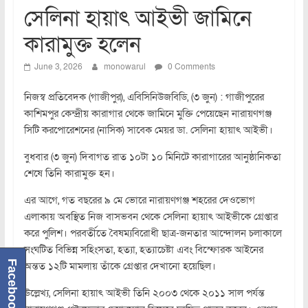
সেলিনা হায়াৎ আইভী জামিনে
কারামুক্ত হলেন
June 3, 2026
monowarul
0 Comments
নিজস্ব প্রতিবেদক (গাজীপুর), এবিসিনিউজবিডি, (৩ জুন) : গাজীপুরের
কাশিমপুর কেন্দ্রীয় কারাগার থেকে জামিনে মুক্তি পেয়েছেন নারায়ণগঞ্জ
সিটি করপোরেশনের (নাসিক) সাবেক মেয়র ডা. সেলিনা হায়াৎ আইভী।
বুধবার (৩ জুন) দিবাগত রাত ১০টা ১০ মিনিটে কারাগারের আনুষ্ঠানিকতা
শেষে তিনি কারামুক্ত হন।
এর আগে, গত বছরের ৯ মে ভোরে নারায়ণগঞ্জ শহরের দেওভোগ
এলাকায় অবস্থিত নিজ বাসভবন থেকে সেলিনা হায়াৎ আইভীকে গ্রেপ্তার
করে পুলিশ। পরবর্তীতে বৈষম্যবিরোধী ছাত্র-জনতার আন্দোলন চলাকালে
সংঘটিত বিভিন্ন সহিংসতা, হত্যা, হত্যাচেষ্টা এবং বিস্ফোরক আইনের
Facebook
অন্তত ১২টি মামলায় তাঁকে গ্রেপ্তার দেখানো হয়েছিল।
উল্লেখ্য, সেলিনা হায়াৎ আইভী তিনি ২০০৩ থেকে ২০১১ সাল পর্যন্ত