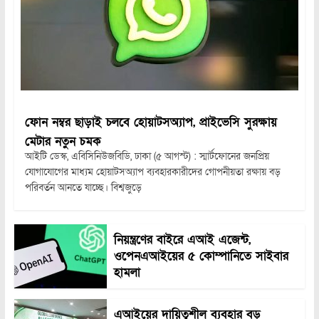
ফোন নম্বর ছাড়াই চলবে হোয়াটসঅ্যাপ, প্রাইভেসি সুরক্ষায়
মেটার নতুন চমক
আইটি ডেস্ক, এবিসিনিউজবিডি, ঢাকা (৫ আগস্ট) : স্মার্টফোনের জনপ্রিয়
যোগাযোগের মাধ্যম হোয়াটসঅ্যাপ ব্যবহারকারীদের গোপনীয়তা রক্ষায় বড়
পরিবর্তন আনতে যাচ্ছে। বিশ্বজুড়ে
নিয়ন্ত্রণের বাইরে এআই এজেন্ট,
ওপেনএআইয়ের ৫ কোম্পানিতে সাইবার
হামলা
এআইয়ের দায়িত্বশীল ব্যবহার বড়