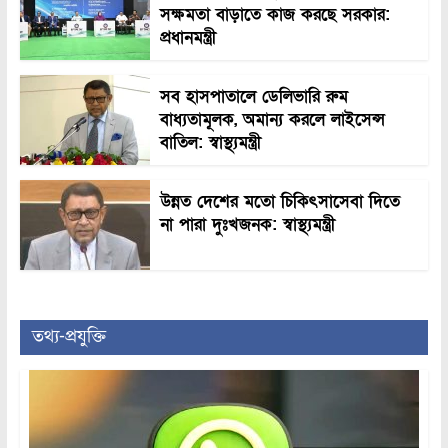
সক্ষমতা বাড়াতে কাজ করছে সরকার:
প্রধানমন্ত্রী
সব হাসপাতালে ডেলিভারি রুম
বাধ্যতামূলক, অমান্য করলে লাইসেন্স
বাতিল: স্বাস্থ্যমন্ত্রী
উন্নত দেশের মতো চিকিৎসাসেবা দিতে
না পারা দুঃখজনক: স্বাস্থ্যমন্ত্রী
তথ্য-প্রযুক্তি