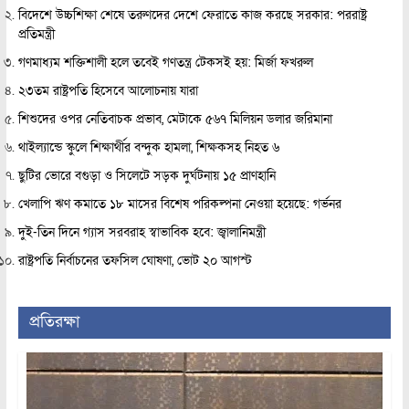
বিদেশে উচ্চশিক্ষা শেষে তরুণদের দেশে ফেরাতে কাজ করছে সরকার: পররাষ্ট্র
প্রতিমন্ত্রী
গণমাধ্যম শক্তিশালী হলে তবেই গণতন্ত্র টেকসই হয়: মির্জা ফখরুল
২৩তম রাষ্ট্রপতি হিসেবে আলোচনায় যারা
শিশুদের ওপর নেতিবাচক প্রভাব, মেটাকে ৫৬৭ মিলিয়ন ডলার জরিমানা
থাইল্যান্ডে স্কুলে শিক্ষার্থীর বন্দুক হামলা, শিক্ষকসহ নিহত ৬
ছুটির ভোরে বগুড়া ও সিলেটে সড়ক দুর্ঘটনায় ১৫ প্রাণহানি
খেলাপি ঋণ কমাতে ১৮ মাসের বিশেষ পরিকল্পনা নেওয়া হয়েছে: গর্ভনর
দুই-তিন দিনে গ্যাস সরবরাহ স্বাভাবিক হবে: জ্বালানিমন্ত্রী
রাষ্ট্রপতি নির্বাচনের তফসিল ঘোষণা, ভোট ২০ আগস্ট
প্রতিরক্ষা