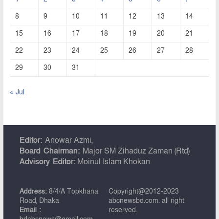
8
9
10
11
12
13
14
15
16
17
18
19
20
21
22
23
24
25
26
27
28
29
30
31
« Jul
Editor:
Anowar Azmi,
Board Chairman:
Major SM Zihaduz Zaman (Rtd)
Advisory Editor:
Moinul Islam Khokan
Address:
8/4/A Topkhana
Copyright@2012-2023
Road, Dhaka
abcnewsbd.com. all right
Email :
reserved.