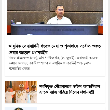
আধুনিক সেনাবাহিনী গড়তে মেধা ও শৃঙ্খলাকে সর্বোচ্চ গুরুত্ব
দেয়ার আহ্বান প্রধানমন্ত্রীর
নিজস্ব প্রতিবেদক (ঢাকা), এবিসিনিউজবিডি, (২৬ জুলাই) : প্রধানমন্ত্রী তারেক
রহমান বলেছেন, একটি পেশাদার ও আধুনিক সেনাবাহিনী গড়ে তুলতে
পদোন্নতির ক্ষেত্রে
নবনিযুক্ত নৌপ্রধানকে ভাইস অ্যাডমিরাল
র‍্যাংক ব্যাজ পরিয়ে দিলেন প্রধানমন্ত্রী