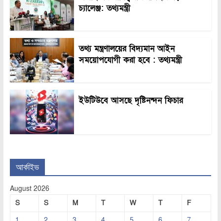
চ্যালেঞ্জ: তথ্যমন্ত্রী
তথ্য মন্ত্রণালয়ের বিদ্যমান আইন
সময়োপযোগী করা হবে : তথ্যমন্ত্রী
ইউটিউবে আসছে দৃষ্টিনন্দন ফিচার
আর্কাইভ
August 2026
S
S
M
T
W
T
F
1
2
3
4
5
6
7