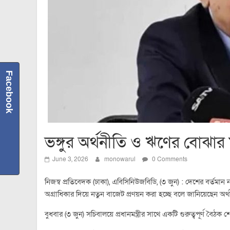
Facebook
ভঙ্গুর অর্থনীতি ও ঋণের বোঝার মধ
June 3, 2026
monowarul
0 Comments
নিজস্ব প্রতিবেদক (ঢাকা), এবিসিনিউজবিডি, (৩ জুন) : দেশের বর্তমান 
অগ্রাধিকার দিয়ে নতুন বাজেট প্রণয়ন করা হচ্ছে বলে জানিয়েছেন অর্থম
বুধবার (৩ জুন) সচিবালয়ে প্রধানমন্ত্রীর সাথে একটি গুরুত্বপূর্ণ 