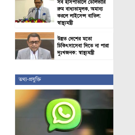
সব হাসপাতালে ডেলিভারি
রুম বাধ্যতামূলক, অমান্য
করলে লাইসেন্স বাতিল:
স্বাস্থ্যমন্ত্রী
উন্নত দেশের মতো
চিকিৎসাসেবা দিতে না পারা
দুঃখজনক: স্বাস্থ্যমন্ত্রী
তথ্য-প্রযুক্তি