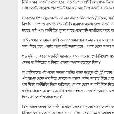
তিনি বলেন, ‘বাজেট ভালো হবে। বাংলাদেশের প্রতিটি মানুষকে চিন্তায
চেষ্টা করেছি, বাংলাদেশের প্রতিটি মানুষের কথা চিন্তা করেছি, সবাইক
সরকারের ওপর প্রচুর ঋণের বোঝার কথা জানিয়ে অর্থমন্ত্রী বলেন, ‘সব
নিয়েছি। এরপরও বাংলাদেশের প্রতিটি মানুষকে মাথায় রেখে বাজেট দ
করতে পারি এবং অর্থনীতির সুফল যাতে প্রত্যেকটি নাগরিকের কাছে যায
আমির খসরু মাহমুদ চৌধুরী বলেন, ‘আমরা খুব একটা ভঙ্গুর অবস্থা
সময় দিতে হবে। শুরুটা আশা করি ভালো হবে। এখান থেকে আমরা স
গত দুই বছর মানে অন্তর্বর্তী সরকারের সময় বাংলাদেশে বিনিয়োগ
ক্ষেত্রে বা বিনিয়োগের বিষয়ে কোনো আশ্বাস রয়েছেন কিনা?
সাংবাদিকদের এই প্রশ্নের জবাবে আমির খসরু মাহমুদ চৌধুরী বলেন, ‘
এই ব্যাংক থেকে ঋণ নিয়ে দেশকে ঋণাত্মক একটা অবস্থায় নিয়ে 
ঋণ নির্ভর অর্থনীতির দিকে যাচ্ছিলাম, সেখান থেকে আগামী দিনে ফির
করছি। যাতে করে ক্রমান্বয়ে ঋণ ওপর নির্ভর কম করে বিনিয়োগের ওপর
বিনিয়োগ বেশি বাড়াতে হবে।’
তিনি আরও বলেন, ‘যে অর্থনীতি বাংলাদেশের মানুষের বাংলাদেশের জনগণে
ট্রিলিয়ন ডলার ইকোনমির দিকে আমরা যাচ্ছি। সেটা যাতে বাস্তবায়ন হ