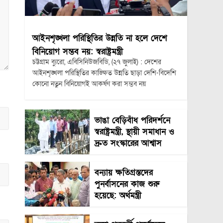
আইনশৃঙ্খলা পরিস্থিতির উন্নতি না হলে দেশে
বিনিয়োগ সম্ভব নয়: স্বরাষ্ট্রমন্ত্রী
চট্টগ্রাম ব্যুরো, এবিসিনিউজবিডি, (২৭ জুলাই) : দেশের
আইনশৃঙ্খলা পরিস্থিতির কাঙ্ক্ষিত উন্নতি ছাড়া দেশি-বিদেশি
কোনো নতুন বিনিয়োগই আকর্ষণ করা সম্ভব নয়
ভাঙা বেড়িবাঁধ পরিদর্শনে
স্বরাষ্ট্রমন্ত্রী, স্থায়ী সমাধান ও
দ্রুত সংস্কারের আশ্বাস
বন্যায় ক্ষতিগ্রস্তদের
পুনর্বাসনের কাজ শুরু
হয়েছে: অর্থমন্ত্রী