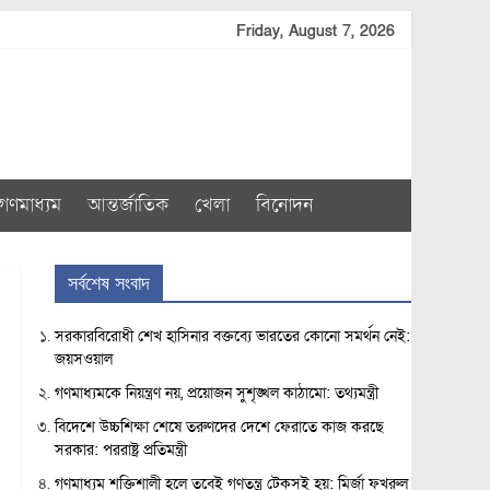
Friday, August 7, 2026
গণমাধ্যম
আন্তর্জাতিক
খেলা
বিনোদন
সর্বশেষ সংবাদ
সরকারবিরোধী শেখ হাসিনার বক্তব্যে ভারতের কোনো সমর্থন নেই:
জয়সওয়াল
গণমাধ্যমকে নিয়ন্ত্রণ নয়, প্রয়োজন সুশৃঙ্খল কাঠামো: তথ্যমন্ত্রী
বিদেশে উচ্চশিক্ষা শেষে তরুণদের দেশে ফেরাতে কাজ করছে
সরকার: পররাষ্ট্র প্রতিমন্ত্রী
গণমাধ্যম শক্তিশালী হলে তবেই গণতন্ত্র টেকসই হয়: মির্জা ফখরুল