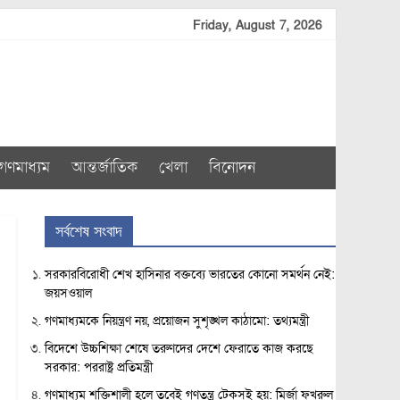
Friday, August 7, 2026
গণমাধ্যম
আন্তর্জাতিক
খেলা
বিনোদন
সর্বশেষ সংবাদ
সরকারবিরোধী শেখ হাসিনার বক্তব্যে ভারতের কোনো সমর্থন নেই:
জয়সওয়াল
গণমাধ্যমকে নিয়ন্ত্রণ নয়, প্রয়োজন সুশৃঙ্খল কাঠামো: তথ্যমন্ত্রী
বিদেশে উচ্চশিক্ষা শেষে তরুণদের দেশে ফেরাতে কাজ করছে
সরকার: পররাষ্ট্র প্রতিমন্ত্রী
গণমাধ্যম শক্তিশালী হলে তবেই গণতন্ত্র টেকসই হয়: মির্জা ফখরুল