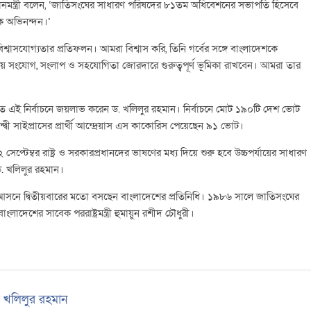
ানমন্ত্রী বলেন, ‘জাতিসংঘের সাধারণ পরিষদের ৮১তম অধিবেশনের সভাপতি হিসেবে
েক অভিনন্দন।’
িশ্বাসযোগ্যতার প্রতিফলন। আমরা বিশ্বাস করি, তিনি গর্বের সঙ্গে বাংলাদেশকে
বিলায় সংযোগ, সংলাপ ও সহযোগিতা জোরদারে গুরুত্বপূর্ণ ভূমিকা রাখবেন। আমরা তার
অনুষ্ঠিত এই নির্বাচনে জয়লাভ করেন ড. খলিলুর রহমান। নির্বাচনে মোট ১৯০টি দেশ ভোট
দ্বী সাইপ্রাসের প্রার্থী আন্দ্রেয়াস এস কাকোরিস পেয়েছেন ৯১ ভোট।
প্টেম্বর রাষ্ট্র ও সরকারপ্রধানদের ভাষণের মধ্য দিয়ে শুরু হবে উচ্চপর্যায়ের সাধারণ
 ড. খলিলুর রহমান।
 আসনে দ্বিতীয়বারের মতো বসছেন বাংলাদেশের প্রতিনিধি। ১৯৮৬ সালে জাতিসংঘের
েশের সাবেক পররাষ্ট্রমন্ত্রী হুমায়ুন রশীদ চৌধুরী।
 খলিলুর রহমান