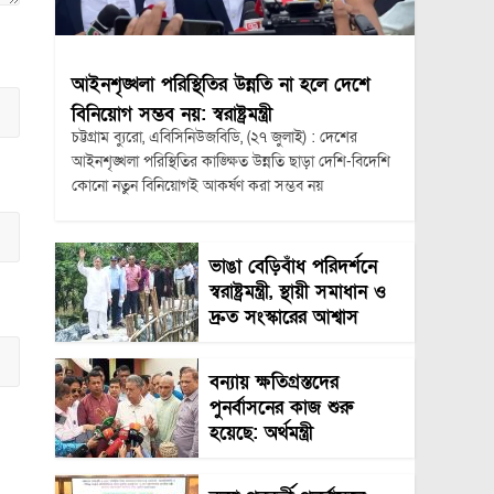
আইনশৃঙ্খলা পরিস্থিতির উন্নতি না হলে দেশে
বিনিয়োগ সম্ভব নয়: স্বরাষ্ট্রমন্ত্রী
চট্টগ্রাম ব্যুরো, এবিসিনিউজবিডি, (২৭ জুলাই) : দেশের
আইনশৃঙ্খলা পরিস্থিতির কাঙ্ক্ষিত উন্নতি ছাড়া দেশি-বিদেশি
কোনো নতুন বিনিয়োগই আকর্ষণ করা সম্ভব নয়
ভাঙা বেড়িবাঁধ পরিদর্শনে
স্বরাষ্ট্রমন্ত্রী, স্থায়ী সমাধান ও
দ্রুত সংস্কারের আশ্বাস
বন্যায় ক্ষতিগ্রস্তদের
পুনর্বাসনের কাজ শুরু
হয়েছে: অর্থমন্ত্রী