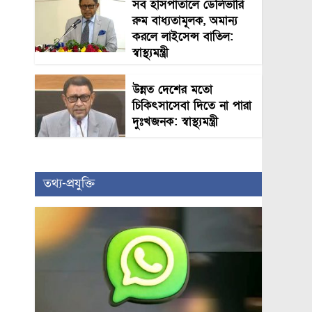
সব হাসপাতালে ডেলিভারি
রুম বাধ্যতামূলক, অমান্য
করলে লাইসেন্স বাতিল:
স্বাস্থ্যমন্ত্রী
উন্নত দেশের মতো
চিকিৎসাসেবা দিতে না পারা
দুঃখজনক: স্বাস্থ্যমন্ত্রী
তথ্য-প্রযুক্তি