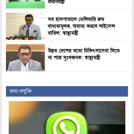
প্রধানমন্ত্রী
সব হাসপাতালে ডেলিভারি রুম
বাধ্যতামূলক, অমান্য করলে লাইসেন্স
বাতিল: স্বাস্থ্যমন্ত্রী
উন্নত দেশের মতো চিকিৎসাসেবা দিতে
না পারা দুঃখজনক: স্বাস্থ্যমন্ত্রী
তথ্য-প্রযুক্তি