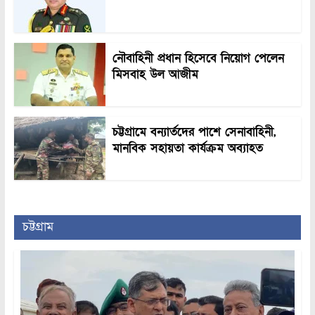
নৌবাহিনী প্রধান হিসেবে নিয়োগ পেলেন
মিসবাহ উল আজীম
চট্টগ্রামে বন্যার্তদের পাশে সেনাবাহিনী,
মানবিক সহায়তা কার্যক্রম অব্যাহত
চট্টগ্রাম