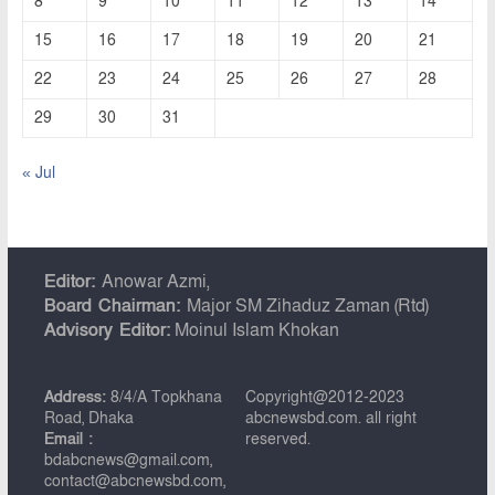
8
9
10
11
12
13
14
15
16
17
18
19
20
21
22
23
24
25
26
27
28
29
30
31
« Jul
Editor:
Anowar Azmi,
Board Chairman:
Major SM Zihaduz Zaman (Rtd)
Advisory Editor:
Moinul Islam Khokan
Address:
8/4/A Topkhana
Copyright@2012-2023
Road, Dhaka
abcnewsbd.com. all right
Email :
reserved.
bdabcnews@gmail.com,
contact@abcnewsbd.com,