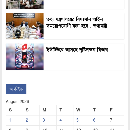
তথ্য মন্ত্রণালয়ের বিদ্যমান আইন
সময়োপযোগী করা হবে : তথ্যমন্ত্রী
ইউটিউবে আসছে দৃষ্টিনন্দন ফিচার
আর্কাইভ
August 2026
S
S
M
T
W
T
F
1
2
3
4
5
6
7