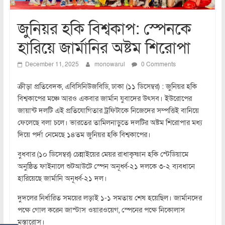
জুনিয়র হকি বিশ্বকাপ: স্পেনকে
হারিয়ে জার্মানির অষ্টম শিরোপা
December 11, 2025
monowarul
0 Comments
ক্রীড়া প্রতিবেদক, এবিসিনিউজবিডি, ঢাকা (১১ ডিসেম্বর) : জুনিয়র হকি
বিশ্বকাপের মঞ্চে আরও একবার জার্মান যুবাদের উৎসব। ইউরোপের
জায়ান্ট দলটি এই প্রতিযোগিতার ট্রফিটাকে নিজেদের সম্পত্তিই বানিয়ে
ফেলেছে বলা চলে। ভারতের তামিলনাড়ুতে দলটির অষ্টম শিরোপার মধ্য
দিয়ে পর্দা নেমেছে ১৪তম জুনিয়র হকি বিশ্বকাপের।
বুধবার (১০ ডিসেম্বর) চেন্নাইয়ের মেয়র রাধাকৃষ্ণান হকি স্টেডিয়ামে
অনুষ্ঠিত ফাইনালে শুটআউটে স্পেন অনূর্ধ্ব-২১ দলকে ৩-২ ব্যবধানে
হারিয়েছে জার্মানি অনূর্ধ্ব-২১ দল।
দুদলের নির্ধারিত সময়ের লড়াই ১-১ সমতায় শেষ হয়েছিল। জার্মানদের
পক্ষে গোল করেন জাস্টাস ওয়ারওয়েগ, স্পেনের পক্ষে নিকোলাস
মুস্তারোস।