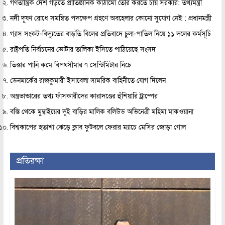
গণতান্ত্রিক দেশ গড়তে প্রাতিষ্ঠানিক কাঠামো তৈরি করতে চায় সরকার: তথ্যমন্ত্রী
নদী দূষণ রোধে সমন্বিত পদক্ষেপ গ্রহণে অবহেলার কোনো সুযোগ নেই : প্রধানমন্ত্রী
গ্যাস সংকট-বিদ্যুতের বাড়তি বিলের প্রতিবাদে চুলা-পাতিল নিয়ে ১১ দলের কর্মসূচি
রাষ্ট্রপতি নির্বাচনের ভোটার তালিকা ইসিতে পাঠিয়েছে সংসদ
তিস্তার পানি কমে বিপৎসীমার ৭ সেন্টিমিটার নিচে
ডেনমার্কের রাজকুমারী ইসাবেলা সামরিক বাহিনীতে যোগ দিলেন
অস্ত্রভান্ডারের তথ্য ফাঁসকারীদের কারাদণ্ডের হুঁশিয়ারি ট্রাম্পের
বস্তি থেকে মুম্বাইয়ের দুই বাড়ির মালিক বলিউড অভিনেত্রী মহিমা মাকওয়ানা
বিশ্বকাপের হতাশা ঝেড়ে ক্লাব ফুটবলে ফেরার ম্যাচে মেসির জোড়া গোল
প্রতিরক্ষা