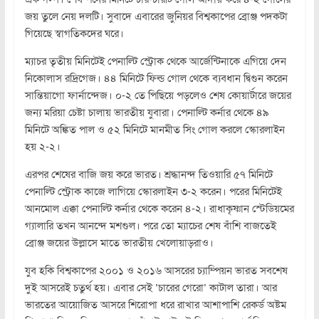
জয় তুলে নেয় দলটি। সুবাদে এবারের জুনিয়র বিশ্বকাপের ব্রোঞ্জ পদকটা
গিয়েছে স্বাগতিকদের ঘরে।
ম্যাচর তৃতীয় মিনিটেই পেনাল্টি স্ট্রোক থেকে আর্জেন্টিনাকে এগিয়ে দেন
নিকোলাস রদ্রিগেজ। ৪৪ মিনিটে ফিল্ড গোল থেকে ব্যবধান দ্বিগুন করেন
সান্তিয়াগো ফার্নান্দেজ। ০-২ তে পিছিয়ে পড়লেও শেষ কোয়ার্টারে জয়ের
জন্য মরিয়া চেষ্টা চালায় ভারতীয় যুবারা। পেনাল্টি কর্নার থেকে ৪৯
মিনিটে অঙ্কিত পাল ও ৫২ মিনিটে মানমীত সিং গোল করলে স্কোরলাইন
হয় ২-২।
এরপর শেষের বাজি জয় করে ভারত। শ্রদ্ধানন্দ তিওয়ারি ৫৭ মিনিটে
পেনাল্টি স্ট্রোক কাজে লাগিয়ে স্কোরলাইন ৩-২ করেন। পরের মিনিটেই
আনমোল এক্কা পেনাল্টি কর্নার থেকে করেন ৪-২। রাধাকৃষ্ণান স্টেডিয়মের
গ্যালারি তখন আনন্দে মশগুল। পরে তো ম্যাচের শেষ বাঁশি বাজতেই
ব্রোঞ্জ জয়ের উল্লাসে মাতে ভারতীয় খেলোয়াড়রাও।
যুব হকি বিশ্বকাপের ২০০১ ও ২০১৬ আসরের চ্যাম্পিয়ন ভারত সবশেষ
দুই আসরেই চতুর্থ হয়। এবার সেই ‘চারের গেরো’ কাটাল তারা। আর
ভারতের আয়োজিত আসরে শিরোপা ধরে রাখার আশাপাশি রেকর্ড অষ্টম