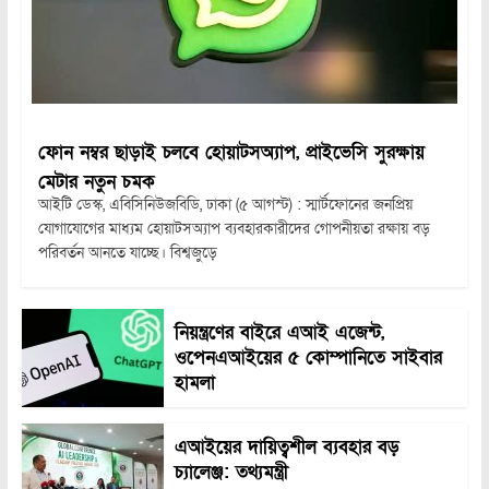
ফোন নম্বর ছাড়াই চলবে হোয়াটসঅ্যাপ, প্রাইভেসি সুরক্ষায়
মেটার নতুন চমক
আইটি ডেস্ক, এবিসিনিউজবিডি, ঢাকা (৫ আগস্ট) : স্মার্টফোনের জনপ্রিয়
যোগাযোগের মাধ্যম হোয়াটসঅ্যাপ ব্যবহারকারীদের গোপনীয়তা রক্ষায় বড়
পরিবর্তন আনতে যাচ্ছে। বিশ্বজুড়ে
নিয়ন্ত্রণের বাইরে এআই এজেন্ট,
ওপেনএআইয়ের ৫ কোম্পানিতে সাইবার
হামলা
এআইয়ের দায়িত্বশীল ব্যবহার বড়
চ্যালেঞ্জ: তথ্যমন্ত্রী