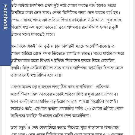
শ্যুট আউটে জার্মানরা প্রথম দুই শটে গোলে করতে ব্যর্থ হলেও পরের
Facebook
তিনটিতে লক্ষ্য ভেদ করে। স্পেন তিনিটিতে লক্ষ্য ভেদ করতে ব্যর্থ হয়।
স্পেন এবারই প্রথম এই প্রতিযোগিতার ফাইনালে উঠে আসে। খুব কাছে
গিয়েও স্বপ্ন ভঙ্গ হলো তাদের। তবে প্রথমবার রানার্সআপ হওয়ার তুষ্টি
তাদের মধ্যে থাকতেই পারে।
অন্যদিকে একই দিন তৃতীয় স্থান নির্ধারনী ম্যাচে আর্জেন্টিনাকে ৪-২
গোলে হারিয়ে ব্রোঞ্জ পদক জিতেছে স্বাগতিক ভারত। ঘরের মাঠের আসরে
তৃতীয়বারের মতো বিশ্বকাপ ট্রফিটা নিজেদের করতে নিতে চেয়েছিল
দলটি। কিন্তু সেমিফাইনালে সাত বারের চ্যাম্পিয়ন জার্মানির বিপক্ষে হেরে
তাদের সেই স্বপ্ন বিলিন হয়ে যায়।
এরপর অন্তত ব্রোঞ্জ জয়ের লক্ষ্য ঠিক করে স্বাগতিকরা। প্রতিপক্ষ
আর্জেন্টিনাও ছিল ভারতের মতোই প্রতিযোগিতার দুবারের চ্যাম্পিয়ন।
ফলে একটা হাড্ডাহাড্ডি লড়াইয়ের আভাস পাওয়া গিয়েছিল আগেই।
হয়েছেও তাই। যেখানে তৃতীয় কোয়ার্টার পর্যন্ত ২-০ গোলে এগিয়ে থেকে
আধিপত্য করছিল লিওনেল মেসির দেশ আর্জেন্টিনা।
তবে চতুর্থ ও শেষ কোয়ার্টারে ভারত লিখেছে ঘুরে দাঁড়ানোর অসাধারণ
এক গল্প। শেষ পনের মিনিটে চার-চারটি গোল আদায় করে ৪-২ গোলের