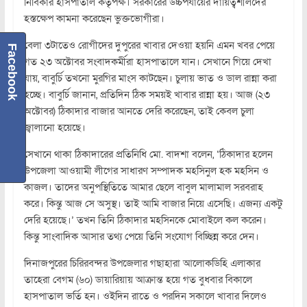
নির্বিকার হাসপাতাল কর্তৃপক্ষ। সরকারের উচ্চপর্যায়ের দায়িত্বশীলদের
হস্তক্ষেপ কামনা করেছেন ভুক্তভোগীরা।
বেলা ৩টাতেও রোগীদের দুপুরের খাবার দেওয়া হয়নি এমন খবর পেয়ে
Facebook
গত ২৩ অক্টোবর সংবাদকর্মীরা হাসপাতালে যান। সেখানে গিয়ে দেখা
যায়, বাবুর্চি তখনো মুরগির মাংস কাটছেন। চুলায় ভাত ও ডাল রান্না করা
হচ্ছে। বাবুর্চি জানান, প্রতিদিন ঠিক সময়ই খাবার রান্না হয়। আজ (২৩
অক্টোবর) ঠিকাদার বাজার আনতে দেরি করেছেন, তাই কেবল চুলা
জ্বালানো হয়েছে।
সেখানে থাকা ঠিকাদারের প্রতিনিধি মো. বাদশা বলেন, ‘ঠিকাদার হলেন
উপজেলা আওয়ামী লীগের সাধারণ সম্পাদক মহসিনুল হক মহসিন ও
কাজল। তাদের অনুপস্থিতিতে আমার ছেলে বাবুল মালামাল সরবরাহ
করে। কিন্তু আজ সে অসুস্থ। তাই আমি বাজার নিয়ে এসেছি। এজন্য একটু
দেরি হয়েছে।’ তখন তিনি ঠিকাদার মহসিনকে মোবাইলে কল করেন।
কিন্তু সাংবাদিক আসার তথ্য পেয়ে তিনি সংযোগ বিচ্ছিন্ন করে দেন।
দিনাজপুরের চিরিরবন্দর উপজেলার গছাহারা আলোকডিহি এলাকার
তাহেরা বেগম (৬০) ডায়ারিয়ায় আক্রান্ত হয়ে গত বুধবার বিকালে
হাসপাতাল ভর্তি হন। ওইদিন রাতে ও পরদিন সকালে খাবার দিলেও