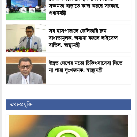
সক্ষমতা বাড়াতে কাজ করছে সরকার:
প্রধানমন্ত্রী
সব হাসপাতালে ডেলিভারি রুম
বাধ্যতামূলক, অমান্য করলে লাইসেন্স
বাতিল: স্বাস্থ্যমন্ত্রী
উন্নত দেশের মতো চিকিৎসাসেবা দিতে
না পারা দুঃখজনক: স্বাস্থ্যমন্ত্রী
তথ্য-প্রযুক্তি