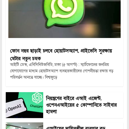
ফোন নম্বর ছাড়াই চলবে হোয়াটসঅ্যাপ, প্রাইভেসি সুরক্ষায়
মেটার নতুন চমক
আইটি ডেস্ক, এবিসিনিউজবিডি, ঢাকা (৫ আগস্ট) : স্মার্টফোনের জনপ্রিয়
যোগাযোগের মাধ্যম হোয়াটসঅ্যাপ ব্যবহারকারীদের গোপনীয়তা রক্ষায় বড়
পরিবর্তন আনতে যাচ্ছে। বিশ্বজুড়ে
নিয়ন্ত্রণের বাইরে এআই এজেন্ট,
ওপেনএআইয়ের ৫ কোম্পানিতে সাইবার
হামলা
এআইয়ের দায়িত্বশীল ব্যবহার বড়