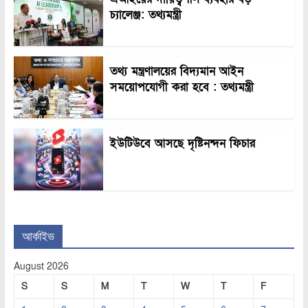
চ্যালেঞ্জ: তথ্যমন্ত্রী
তথ্য মন্ত্রণালয়ের বিদ্যমান আইন
সময়োপযোগী করা হবে : তথ্যমন্ত্রী
ইউটিউবে আসছে দৃষ্টিনন্দন ফিচার
আর্কাইভ
August 2026
S
S
M
T
W
T
F