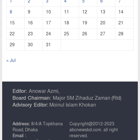
1
2
3
4
5
6
7
8
9
10
11
12
13
14
15
16
17
18
19
20
21
22
23
24
25
26
27
28
29
30
31
« Jul
Editor:
Anowar Azmi,
Board Chairman:
Major SM Zihaduz Zaman (Rtd)
Advisory Editor:
Moinul Islam Khokan
Address:
8/4/A Topkhana
Copyright@2012-2023
Road, Dhaka
abcnewsbd.com. all right
Email :
reserved.