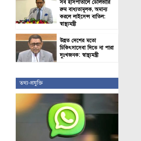
সব হাসপাতালে ডেলিভারি
রুম বাধ্যতামূলক, অমান্য
করলে লাইসেন্স বাতিল:
স্বাস্থ্যমন্ত্রী
উন্নত দেশের মতো
চিকিৎসাসেবা দিতে না পারা
দুঃখজনক: স্বাস্থ্যমন্ত্রী
তথ্য-প্রযুক্তি