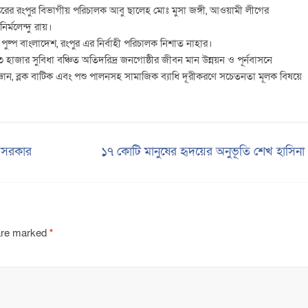
্তরের রংপুর বিভাগীয় পরিচালক আবু ছালেহ মোঃ মুসা জঙ্গী, আওয়ামী লীগের
ির্মলেন্দু রায়।
ন পুষ্প বাংলাদেশ, রংপুর এর নির্বাহী পরিচালক নিশাত নাহার।
াজার সুবিধা বঞ্চিত অতিদরিদ্র জনগোষ্ঠীর জীবন মান উন্নয়ন ও পূর্নবাসনে
িজ্ঞান, ব্লক বাটিক এবং পশু পালনসহ সামাজিক ব্যাধি দূরীকরণে সচেতনতা মূলক বিষয়ে
ে সরকার
১৭ কোটি মানুষের হৃদয়ের অনুভূতি শেখ হাসিন
 are marked
*