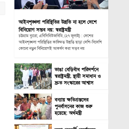
আইনশৃঙ্খলা পরিস্থিতির উন্নতি না হলে দেশে
বিনিয়োগ সম্ভব নয়: স্বরাষ্ট্রমন্ত্রী
চট্টগ্রাম ব্যুরো, এবিসিনিউজবিডি, (২৭ জুলাই) : দেশের
আইনশৃঙ্খলা পরিস্থিতির কাঙ্ক্ষিত উন্নতি ছাড়া দেশি-বিদেশি
কোনো নতুন বিনিয়োগই আকর্ষণ করা সম্ভব নয়
ভাঙা বেড়িবাঁধ পরিদর্শনে
স্বরাষ্ট্রমন্ত্রী, স্থায়ী সমাধান ও
দ্রুত সংস্কারের আশ্বাস
বন্যায় ক্ষতিগ্রস্তদের
পুনর্বাসনের কাজ শুরু
হয়েছে: অর্থমন্ত্রী