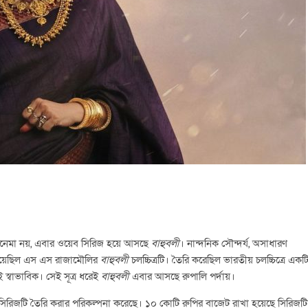
সিনেমা নয়, এবার ওয়েব সিরিজ হয়ে আসছে
বাহুবলী
। নান্দনিক সৌন্দর্য, অসাধারণ
 নিয়েছিল এস এস রাজামৌলির
বাহুবলী
চলচ্চিত্রটি। তৈরি করেছিল ভারতীয় চলচ্চিত্রে একট
 স্বাভাবিক। সেই সূত্র ধরেই
বাহুবলী
এবার আসছে রুপালি পর্দায়।
রে সিরিজটি তৈরি করার পরিকল্পনা করেছে। ১০ কোটি রুপির বাজেট রাখা হয়েছে সিরিজটি