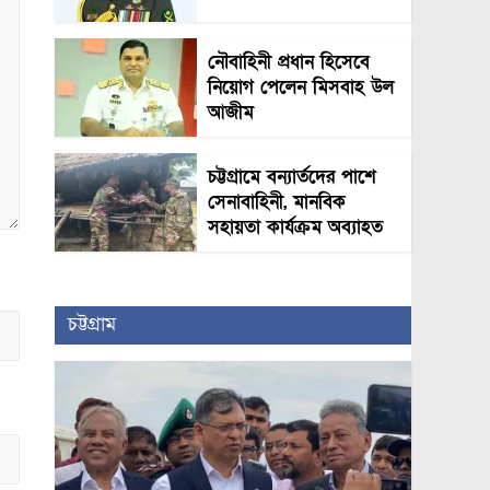
নৌবাহিনী প্রধান হিসেবে
নিয়োগ পেলেন মিসবাহ উল
আজীম
চট্টগ্রামে বন্যার্তদের পাশে
সেনাবাহিনী, মানবিক
সহায়তা কার্যক্রম অব্যাহত
চট্টগ্রাম