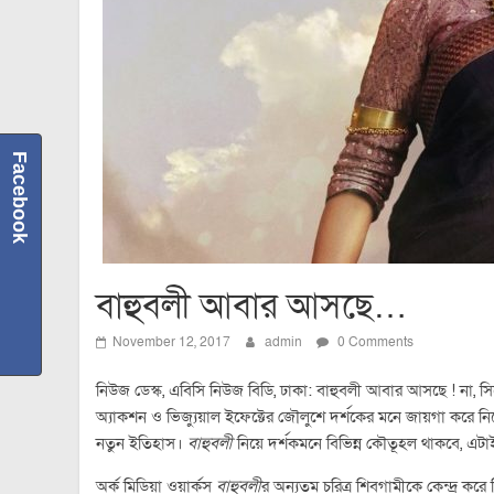
Facebook
বাহুবলী আবার আসছে…
November 12, 2017
admin
0 Comments
নিউজ ডেস্ক, এবিসি নিউজ বিডি, ঢাকা:
বাহুবলী আবার আসছে ! না, 
অ্যাকশন ও ভিজ্যুয়াল ইফেক্টের জৌলুশে দর্শকের মনে জায়গা করে
নতুন ইতিহাস।
বাহুবলী
নিয়ে দর্শকমনে বিভিন্ন কৌতূহল থাকবে, এটাই
অর্ক মিডিয়া ওয়ার্কস
বাহুবলী
র অন্যতম চরিত্র শিবগামীকে কেন্দ্র ক