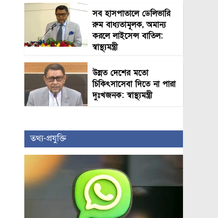
সব হাসপাতালে ডেলিভারি
রুম বাধ্যতামূলক, অমান্য
করলে লাইসেন্স বাতিল:
স্বাস্থ্যমন্ত্রী
উন্নত দেশের মতো
চিকিৎসাসেবা দিতে না পারা
দুঃখজনক: স্বাস্থ্যমন্ত্রী
তথ্য-প্রযুক্তি