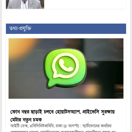
তথ্য-প্রযুক্তি
ফোন নম্বর ছাড়াই চলবে হোয়াটসঅ্যাপ, প্রাইভেসি সুরক্ষায়
মেটার নতুন চমক
আইটি ডেস্ক, এবিসিনিউজবিডি, ঢাকা (৫ আগস্ট) : স্মার্টফোনের জনপ্রিয়