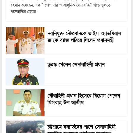
রহমান বলেছেন, একটি পেশাদার ও আধুনিক সেনাবাহিনী গড়ে তুলতে
পদোন্নতির ক্ষেত্রে
নবনিযুক্ত নৌপ্রধানকে ভাইস অ্যাডমিরাল
র‍্যাংক ব্যাজ পরিয়ে দিলেন প্রধানমন্ত্রী
তুরস্ক গেলেন সেনাবাহিনী প্রধান
নৌবাহিনী প্রধান হিসেবে নিয়োগ পেলেন
মিসবাহ উল আজীম
চট্টগ্রামে বন্যার্তদের পাশে সেনাবাহিনী,