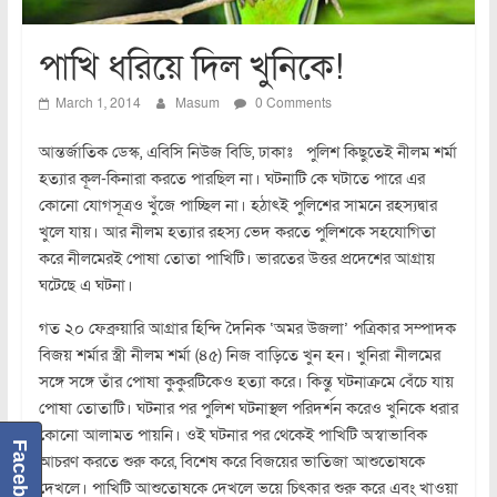
পাখি ধরিয়ে দিল খুনিকে!
March 1, 2014
Masum
0 Comments
আন্তর্জাতিক ডেস্ক, এবিসি নিউজ বিডি, ঢাকাঃ পুলিশ কিছুতেই নীলম শর্মা
হত্যার কূল-কিনারা করতে পারছিল না। ঘটনাটি কে ঘটাতে পারে এর
কোনো যোগসূত্রও খুঁজে পাচ্ছিল না। হঠাৎই পুলিশের সামনে রহস্যদ্বার
খুলে যায়। আর নীলম হত্যার রহস্য ভেদ করতে পুলিশকে সহযোগিতা
করে নীলমেরই পোষা তোতা পাখিটি। ভারতের উত্তর প্রদেশের আগ্রায়
ঘটেছে এ ঘটনা।
গত ২০ ফেব্রুয়ারি আগ্রার হিন্দি দৈনিক ‘অমর উজলা’ পত্রিকার সম্পাদক
বিজয় শর্মার স্ত্রী নীলম শর্মা (৪৫) নিজ বাড়িতে খুন হন। খুনিরা নীলমের
সঙ্গে সঙ্গে তাঁর পোষা কুকুরটিকেও হত্যা করে। কিন্তু ঘটনাক্রমে বেঁচে যায়
পোষা তোতাটি। ঘটনার পর পুলিশ ঘটনাস্থল পরিদর্শন করেও খুনিকে ধরার
কোনো আলামত পায়নি। ওই ঘটনার পর থেকেই পাখিটি অস্বাভাবিক
Facebook
আচরণ করতে শুরু করে, বিশেষ করে বিজয়ের ভাতিজা আশুতোষকে
দেখলে। পাখিটি আশুতোষকে দেখলে ভয়ে চিৎকার শুরু করে এবং খাওয়া