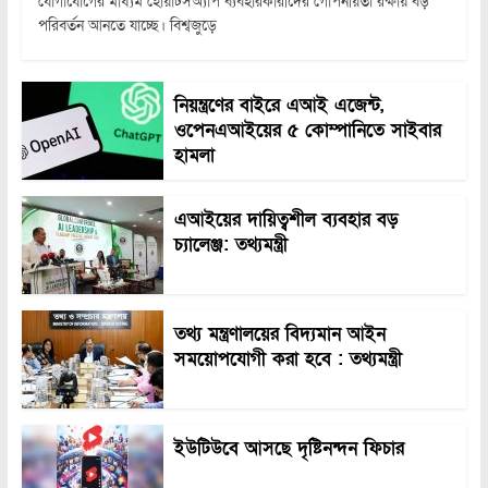
যোগাযোগের মাধ্যম হোয়াটসঅ্যাপ ব্যবহারকারীদের গোপনীয়তা রক্ষায় বড়
পরিবর্তন আনতে যাচ্ছে। বিশ্বজুড়ে
নিয়ন্ত্রণের বাইরে এআই এজেন্ট,
ওপেনএআইয়ের ৫ কোম্পানিতে সাইবার
হামলা
এআইয়ের দায়িত্বশীল ব্যবহার বড়
চ্যালেঞ্জ: তথ্যমন্ত্রী
তথ্য মন্ত্রণালয়ের বিদ্যমান আইন
সময়োপযোগী করা হবে : তথ্যমন্ত্রী
ইউটিউবে আসছে দৃষ্টিনন্দন ফিচার