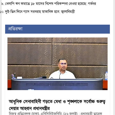
খেলাপি ঋণ কমাতে ১৮ মাসের বিশেষ পরিকল্পনা নেওয়া হয়েছে: গর্ভনর
দুই-তিন দিনে গ্যাস সরবরাহ স্বাভাবিক হবে: জ্বালানিমন্ত্রী
প্রতিরক্ষা
আধুনিক সেনাবাহিনী গড়তে মেধা ও শৃঙ্খলাকে সর্বোচ্চ গুরুত্ব
দেয়ার আহ্বান প্রধানমন্ত্রীর
নিজস্ব প্রতিবেদক (ঢাকা), এবিসিনিউজবিডি, (২৬ জুলাই) : প্রধানমন্ত্রী তারেক