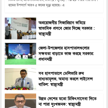
হামের উপসর্গে আরও ৫ জনের মৃত্যু হয়েছে। এ
অপ্রয়োজনীয় সিজারিয়ান কমিয়ে
স্বাভাবিক প্রসবে জোর দিচ্ছে সরকার :
স্বাস্থ্যমন্ত্রী
জেলা-উপজেলার হাসপাতালগুলোর
সক্ষমতা বাড়াতে কাজ করছে সরকার:
প্রধানমন্ত্রী
সব হাসপাতালে ডেলিভারি রুম
বাধ্যতামূলক, অমান্য করলে লাইসেন্স
বাতিল: স্বাস্থ্যমন্ত্রী
উন্নত দেশের মতো চিকিৎসাসেবা দিতে
না পারা দুঃখজনক: স্বাস্থ্যমন্ত্রী