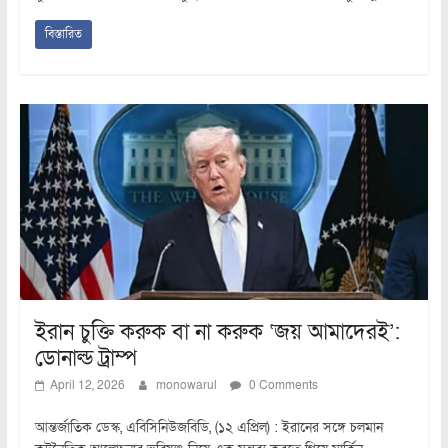
বিস্তারিত
ইরান চুক্তি করুক বা না করুক ‌‘জয় আমাদেরই’:
ডোনাল্ড ট্রাম্প
April 12, 2026
monowarul
0 Comments
আন্তর্জাতিক ডেস্ক, এবিসিনিউজবিডি, (১২ এপ্রিল) : ইরানের সঙ্গে চলমান