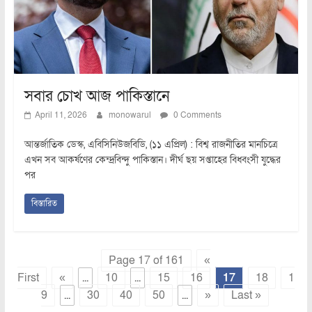
সবার চোখ আজ পাকিস্তানে
April 11, 2026
monowarul
0 Comments
আন্তর্জাতিক ডেস্ক, এবিসিনিউজবিডি, (১১ এপ্রিল) : বিশ্ব রাজনীতির মানচিত্রে
এখন সব আকর্ষণের কেন্দ্রবিন্দু পাকিস্তান। দীর্ঘ ছয় সপ্তাহের বিধ্বংসী যুদ্ধের
পর
বিস্তারিত
Page 17 of 161
«
First
«
...
10
...
15
16
17
18
1
9
...
30
40
50
...
»
Last »