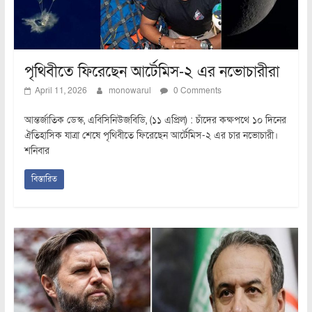
পৃথিবীতে ফিরেছেন আর্টেমিস-২ এর নভোচারীরা
April 11, 2026
monowarul
0 Comments
আন্তর্জাতিক ডেস্ক, এবিসিনিউজবিডি, (১১ এপ্রিল) : চাঁদের কক্ষপথে ১০ দিনের
ঐতিহাসিক যাত্রা শেষে পৃথিবীতে ফিরেছেন আর্টেমিস-২ এর চার নভোচারী।
শনিবার
বিস্তারিত