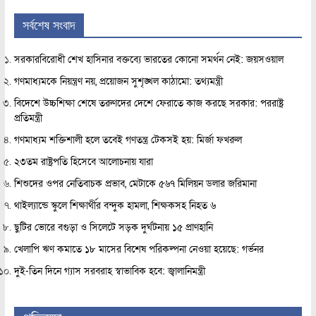
সর্বশেষ সংবাদ
সরকারবিরোধী শেখ হাসিনার বক্তব্যে ভারতের কোনো সমর্থন নেই: জয়সওয়াল
গণমাধ্যমকে নিয়ন্ত্রণ নয়, প্রয়োজন সুশৃঙ্খল কাঠামো: তথ্যমন্ত্রী
বিদেশে উচ্চশিক্ষা শেষে তরুণদের দেশে ফেরাতে কাজ করছে সরকার: পররাষ্ট্র
প্রতিমন্ত্রী
গণমাধ্যম শক্তিশালী হলে তবেই গণতন্ত্র টেকসই হয়: মির্জা ফখরুল
২৩তম রাষ্ট্রপতি হিসেবে আলোচনায় যারা
শিশুদের ওপর নেতিবাচক প্রভাব, মেটাকে ৫৬৭ মিলিয়ন ডলার জরিমানা
থাইল্যান্ডে স্কুলে শিক্ষার্থীর বন্দুক হামলা, শিক্ষকসহ নিহত ৬
ছুটির ভোরে বগুড়া ও সিলেটে সড়ক দুর্ঘটনায় ১৫ প্রাণহানি
খেলাপি ঋণ কমাতে ১৮ মাসের বিশেষ পরিকল্পনা নেওয়া হয়েছে: গর্ভনর
দুই-তিন দিনে গ্যাস সরবরাহ স্বাভাবিক হবে: জ্বালানিমন্ত্রী