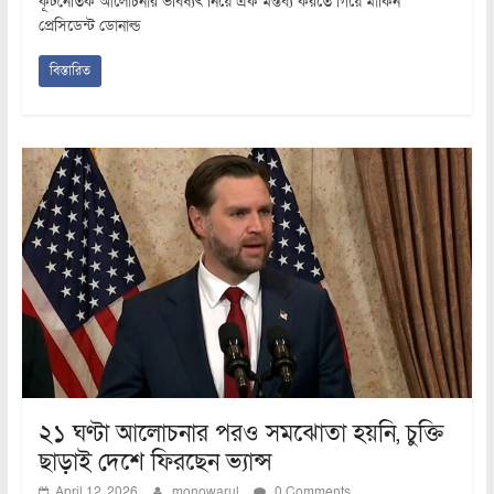
কূটনৈতিক আলোচনার ভবিষ্যৎ নিয়ে এক মন্তব্য করতে গিয়ে মার্কিন
প্রেসিডেন্ট ডোনাল্ড
বিস্তারিত
২১ ঘণ্টা আলোচনার পরও সমঝোতা হয়নি, চুক্তি
ছাড়াই দেশে ফিরছেন ভ্যান্স
April 12, 2026
monowarul
0 Comments