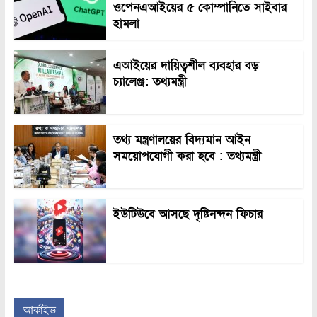
ওপেনএআইয়ের ৫ কোম্পানিতে সাইবার
হামলা
এআইয়ের দায়িত্বশীল ব্যবহার বড়
চ্যালেঞ্জ: তথ্যমন্ত্রী
তথ্য মন্ত্রণালয়ের বিদ্যমান আইন
সময়োপযোগী করা হবে : তথ্যমন্ত্রী
ইউটিউবে আসছে দৃষ্টিনন্দন ফিচার
আর্কাইভ