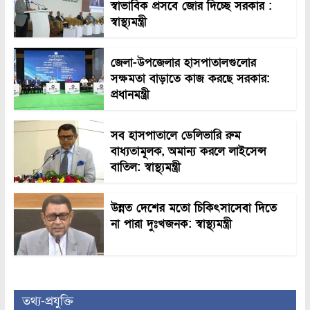
স্বাভাবিক প্রসবে জোর দিচ্ছে সরকার :
স্বাস্থ্যমন্ত্রী
জেলা-উপজেলার হাসপাতালগুলোর
সক্ষমতা বাড়াতে কাজ করছে সরকার:
প্রধানমন্ত্রী
সব হাসপাতালে ডেলিভারি রুম
বাধ্যতামূলক, অমান্য করলে লাইসেন্স
বাতিল: স্বাস্থ্যমন্ত্রী
উন্নত দেশের মতো চিকিৎসাসেবা দিতে
না পারা দুঃখজনক: স্বাস্থ্যমন্ত্রী
তথ্য-প্রযুক্তি