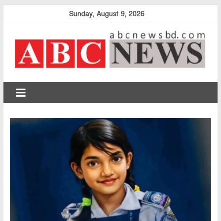
Skip
Sunday, August 9, 2026
to
content
abcnewsbd