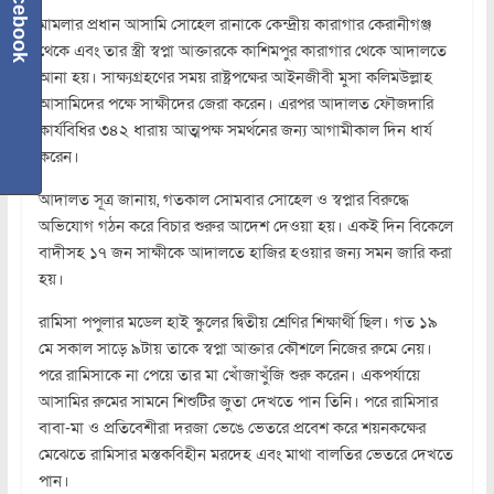
Facebook
মামলার প্রধান আসামি সোহেল রানাকে কেন্দ্রীয় কারাগার কেরানীগঞ্জ
থেকে এবং তার স্ত্রী স্বপ্না আক্তারকে কাশিমপুর কারাগার থেকে আদালতে
আনা হয়। সাক্ষ্যগ্রহণের সময় রাষ্ট্রপক্ষের আইনজীবী মুসা কলিমউল্লাহ
আসামিদের পক্ষে সাক্ষীদের জেরা করেন। এরপর আদালত ফৌজদারি
কার্যবিধির ৩৪২ ধারায় আত্মপক্ষ সমর্থনের জন্য আগামীকাল দিন ধার্য
করেন।
আদালত সূত্র জানায়, গতকাল সোমবার সোহেল ও স্বপ্নার বিরুদ্ধে
অভিযোগ গঠন করে বিচার শুরুর আদেশ দেওয়া হয়। একই দিন বিকেলে
বাদীসহ ১৭ জন সাক্ষীকে আদালতে হাজির হওয়ার জন্য সমন জারি করা
হয়।
রামিসা পপুলার মডেল হাই স্কুলের দ্বিতীয় শ্রেণির শিক্ষার্থী ছিল। গত ১৯
মে সকাল সাড়ে ৯টায় তাকে স্বপ্না আক্তার কৌশলে নিজের রুমে নেয়।
পরে রামিসাকে না পেয়ে তার মা খোঁজাখুঁজি শুরু করেন। একপর্যায়ে
আসামির রুমের সামনে শিশুটির জুতা দেখতে পান তিনি। পরে রামিসার
বাবা-মা ও প্রতিবেশীরা দরজা ভেঙে ভেতরে প্রবেশ করে শয়নকক্ষের
মেঝেতে রামিসার মস্তকবিহীন মরদেহ এবং মাথা বালতির ভেতরে দেখতে
পান।