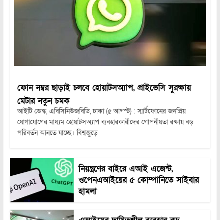
ফোন নম্বর ছাড়াই চলবে হোয়াটসঅ্যাপ, প্রাইভেসি সুরক্ষায়
মেটার নতুন চমক
আইটি ডেস্ক, এবিসিনিউজবিডি, ঢাকা (৫ আগস্ট) : স্মার্টফোনের জনপ্রিয়
যোগাযোগের মাধ্যম হোয়াটসঅ্যাপ ব্যবহারকারীদের গোপনীয়তা রক্ষায় বড়
পরিবর্তন আনতে যাচ্ছে। বিশ্বজুড়ে
নিয়ন্ত্রণের বাইরে এআই এজেন্ট,
ওপেনএআইয়ের ৫ কোম্পানিতে সাইবার
হামলা