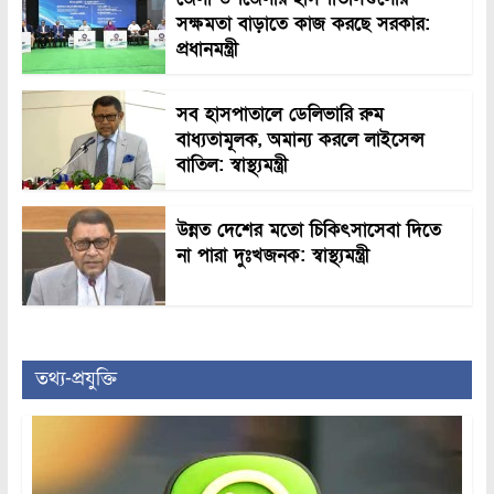
সক্ষমতা বাড়াতে কাজ করছে সরকার:
প্রধানমন্ত্রী
সব হাসপাতালে ডেলিভারি রুম
বাধ্যতামূলক, অমান্য করলে লাইসেন্স
বাতিল: স্বাস্থ্যমন্ত্রী
উন্নত দেশের মতো চিকিৎসাসেবা দিতে
না পারা দুঃখজনক: স্বাস্থ্যমন্ত্রী
তথ্য-প্রযুক্তি