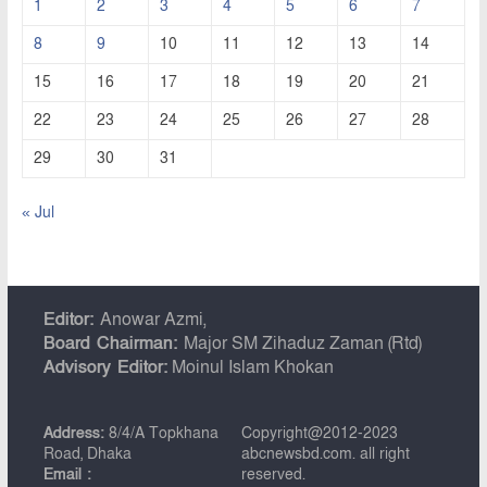
1
2
3
4
5
6
7
8
9
10
11
12
13
14
15
16
17
18
19
20
21
22
23
24
25
26
27
28
29
30
31
« Jul
Editor:
Anowar Azmi,
Board Chairman:
Major SM Zihaduz Zaman (Rtd)
Advisory Editor:
Moinul Islam Khokan
Address:
8/4/A Topkhana
Copyright@2012-2023
Road, Dhaka
abcnewsbd.com. all right
Email :
reserved.