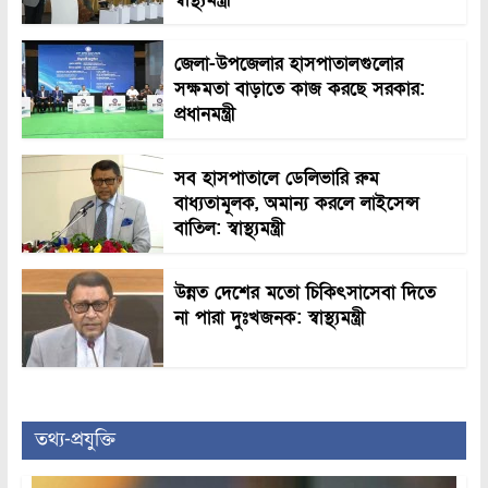
জেলা-উপজেলার হাসপাতালগুলোর
সক্ষমতা বাড়াতে কাজ করছে সরকার:
প্রধানমন্ত্রী
সব হাসপাতালে ডেলিভারি রুম
বাধ্যতামূলক, অমান্য করলে লাইসেন্স
বাতিল: স্বাস্থ্যমন্ত্রী
উন্নত দেশের মতো চিকিৎসাসেবা দিতে
না পারা দুঃখজনক: স্বাস্থ্যমন্ত্রী
তথ্য-প্রযুক্তি