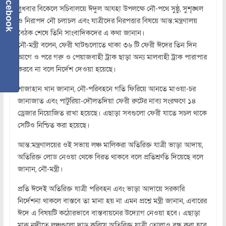
Facebook
বুধবার বিকেলে সচিবালয়ে ঈদুল আযহা উপলক্ষে নৌ-পথে সুষ্ঠু, সুশৃঙ্খল
ও নিরাপদ নৌ চলাচল এবং যাত্রীদের নিরপত্তার বিষয়ে আন্ত:মন্ত্রণালয়
বৈঠক শেষে তিনি সাংবাদিকদের এ কথা জানান।
নৌ-মন্ত্রী বলেন, ফেরী ঘাটগুলোতে থাকা ৩৬ টি ফেরী ঈদের তিন দিন
আগে ও পরে গরু ও পেয়াজবাহী ট্রাক ছাড়া অন্য মালবাহী ট্রাক পারাপার
করবে না বলে নির্দেশ দেওয়া হয়েছে।
শাজাহান খান জানান, নৌ-পরিবহনে গতি ফিরিয়ে আনতে মাওয়া-চর
জানাজাত এবং পাটুরিয়া-দৌলতদিয়া ফেরী রুটের নাব্য সংরক্ষণে ১৪
ড্রেজার নিয়োজিত রাখা হয়েছে। এছাড়া সবগুলো ফেরী যাতে সচল থাকে
সেটিও নিশ্চিত করা হয়েছে।
আন্ত:মন্ত্রণালয়ের ওই সভায় লঞ্চ মালিকরা অতিরিক্ত যাত্রী ভাড়া আদায়,
অতিরিক্ত লোড নেওয়া থেকে বিরত থাকবে বলে প্রতিশ্রুতি দিয়েছে বলে
জানান, নৌ-মন্ত্রী।
প্রতি ঈদেই অতিরিক্ত যাত্রী পরিবহন এবং ভাড়া আদায়ে সরকারি
নির্দেশনা থাকলে বাস্তবে তা মানা হয় না এমন প্রশ্নে মন্ত্রী জানান, এবারের
ঈদে এ বিষয়টি কঠোরভাবে বাস্তবায়নের উদ্যোগ নেওয়া হবে। এছাড়া
মাঝ নদীতে লঞ্চগুলো দাড় করিয়ে অতিরিক্ত যাত্রী তোলাও বন্ধ করা হবে