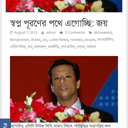
স্বপ্ন পূরণের পথে এগোচ্ছি: জয়
,
August 1, 2013
admin
0 Comments
abcnewsbd
,
,
,
,
,
,
,
Bangladesh
dhaka
joy
Latest News
newsbd
people
আওয়ামীলীগ
,
,
,
,
,
,
এবিসি নিউজ
জয়
বাংলাদেশ
রাজনীতি
শেখ হাসিনা
সংবাদ
সর্বশেষ
রিপোর্টার, এবিসি নিউজ বিডি, ঢাকাঃ বিদ্যুৎ পরিস্থিতির অগ্রগতির কথা