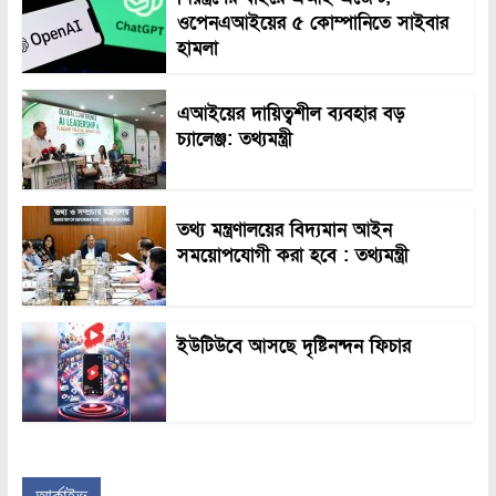
ওপেনএআইয়ের ৫ কোম্পানিতে সাইবার
হামলা
এআইয়ের দায়িত্বশীল ব্যবহার বড়
চ্যালেঞ্জ: তথ্যমন্ত্রী
তথ্য মন্ত্রণালয়ের বিদ্যমান আইন
সময়োপযোগী করা হবে : তথ্যমন্ত্রী
ইউটিউবে আসছে দৃষ্টিনন্দন ফিচার
আর্কাইভ