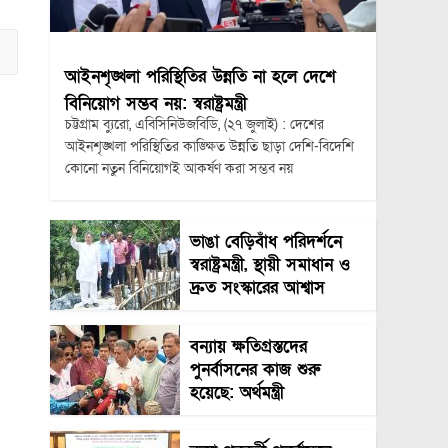
আইনশৃঙ্খলা পরিস্থিতির উন্নতি না হলে দেশে
বিনিয়োগ সম্ভব নয়: স্বরাষ্ট্রমন্ত্রী
চট্টগ্রাম ব্যুরো, এবিসিনিউজবিডি, (২৭ জুলাই) : দেশের
আইনশৃঙ্খলা পরিস্থিতির কাঙ্ক্ষিত উন্নতি ছাড়া দেশি-বিদেশি
কোনো নতুন বিনিয়োগই আকর্ষণ করা সম্ভব নয়
ভাঙা বেড়িবাঁধ পরিদর্শনে
স্বরাষ্ট্রমন্ত্রী, স্থায়ী সমাধান ও
দ্রুত সংস্কারের আশ্বাস
বন্যায় ক্ষতিগ্রস্তদের
পুনর্বাসনের কাজ শুরু
হয়েছে: অর্থমন্ত্রী