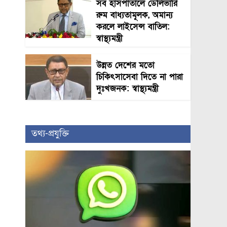
সব হাসপাতালে ডেলিভারি
রুম বাধ্যতামূলক, অমান্য
করলে লাইসেন্স বাতিল:
স্বাস্থ্যমন্ত্রী
উন্নত দেশের মতো
চিকিৎসাসেবা দিতে না পারা
দুঃখজনক: স্বাস্থ্যমন্ত্রী
তথ্য-প্রযুক্তি