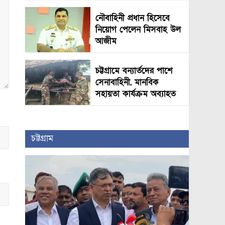
নৌবাহিনী প্রধান হিসেবে
নিয়োগ পেলেন মিসবাহ উল
আজীম
চট্টগ্রামে বন্যার্তদের পাশে
সেনাবাহিনী, মানবিক
সহায়তা কার্যক্রম অব্যাহত
চট্টগ্রাম