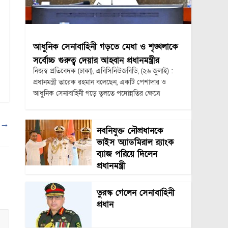
আধুনিক সেনাবাহিনী গড়তে মেধা ও শৃঙ্খলাকে
সর্বোচ্চ গুরুত্ব দেয়ার আহ্বান প্রধানমন্ত্রীর
নিজস্ব প্রতিবেদক (ঢাকা), এবিসিনিউজবিডি, (২৬ জুলাই) :
প্রধানমন্ত্রী তারেক রহমান বলেছেন, একটি পেশাদার ও
আধুনিক সেনাবাহিনী গড়ে তুলতে পদোন্নতির ক্ষেত্রে
য়
→
নবনিযুক্ত নৌপ্রধানকে
ভাইস অ্যাডমিরাল র‍্যাংক
ব্যাজ পরিয়ে দিলেন
প্রধানমন্ত্রী
তুরস্ক গেলেন সেনাবাহিনী
প্রধান