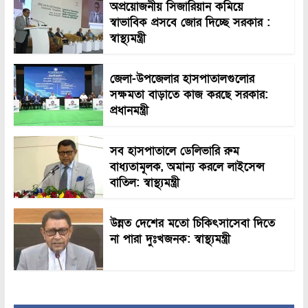
অপ্রয়োজনীয় সিজারিয়ান কমিয়ে
স্বাভাবিক প্রসবে জোর দিচ্ছে সরকার :
স্বাস্থ্যমন্ত্রী
জেলা-উপজেলার হাসপাতালগুলোর
সক্ষমতা বাড়াতে কাজ করছে সরকার:
প্রধানমন্ত্রী
সব হাসপাতালে ডেলিভারি রুম
বাধ্যতামূলক, অমান্য করলে লাইসেন্স
বাতিল: স্বাস্থ্যমন্ত্রী
উন্নত দেশের মতো চিকিৎসাসেবা দিতে
না পারা দুঃখজনক: স্বাস্থ্যমন্ত্রী