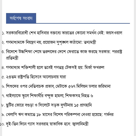
সর্বশেষ সংবাদ
সরকারবিরোধী শেখ হাসিনার বক্তব্যে ভারতের কোনো সমর্থন নেই: জয়সওয়াল
গণমাধ্যমকে নিয়ন্ত্রণ নয়, প্রয়োজন সুশৃঙ্খল কাঠামো: তথ্যমন্ত্রী
বিদেশে উচ্চশিক্ষা শেষে তরুণদের দেশে ফেরাতে কাজ করছে সরকার: পররাষ্ট্র
প্রতিমন্ত্রী
গণমাধ্যম শক্তিশালী হলে তবেই গণতন্ত্র টেকসই হয়: মির্জা ফখরুল
২৩তম রাষ্ট্রপতি হিসেবে আলোচনায় যারা
শিশুদের ওপর নেতিবাচক প্রভাব, মেটাকে ৫৬৭ মিলিয়ন ডলার জরিমানা
থাইল্যান্ডে স্কুলে শিক্ষার্থীর বন্দুক হামলা, শিক্ষকসহ নিহত ৬
ছুটির ভোরে বগুড়া ও সিলেটে সড়ক দুর্ঘটনায় ১৫ প্রাণহানি
খেলাপি ঋণ কমাতে ১৮ মাসের বিশেষ পরিকল্পনা নেওয়া হয়েছে: গর্ভনর
দুই-তিন দিনে গ্যাস সরবরাহ স্বাভাবিক হবে: জ্বালানিমন্ত্রী