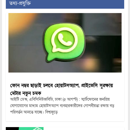
তথ্য-প্রযুক্তি
ফোন নম্বর ছাড়াই চলবে হোয়াটসঅ্যাপ, প্রাইভেসি সুরক্ষায়
মেটার নতুন চমক
আইটি ডেস্ক, এবিসিনিউজবিডি, ঢাকা (৫ আগস্ট) : স্মার্টফোনের জনপ্রিয়
যোগাযোগের মাধ্যম হোয়াটসঅ্যাপ ব্যবহারকারীদের গোপনীয়তা রক্ষায় বড়
পরিবর্তন আনতে যাচ্ছে। বিশ্বজুড়ে