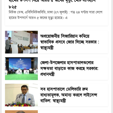
হামের উপসর্গ নিয়ে আরও ৫ জনের মৃত্যু, মোট প্রাণহানি
৮২৫
নিউজ ডেস্ক, এবিসিনিউজবিডি, ঢাকা (২৭ জুলাই) : গত ২৪ ঘণ্টায় সারা দেশে
হামের উপসর্গে আরও ৫ জনের মৃত্যু হয়েছে। এ
অপ্রয়োজনীয় সিজারিয়ান কমিয়ে
স্বাভাবিক প্রসবে জোর দিচ্ছে সরকার :
স্বাস্থ্যমন্ত্রী
জেলা-উপজেলার হাসপাতালগুলোর
সক্ষমতা বাড়াতে কাজ করছে সরকার:
প্রধানমন্ত্রী
সব হাসপাতালে ডেলিভারি রুম
বাধ্যতামূলক, অমান্য করলে লাইসেন্স
বাতিল: স্বাস্থ্যমন্ত্রী