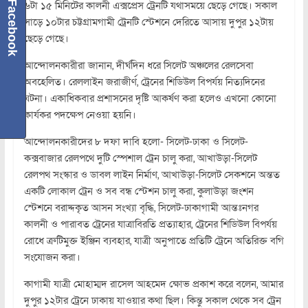
৬টা ১৫ মিনিটের কালনী এক্সপ্রেস ট্রেনটি যথাসময়ে ছেড়ে গেছে। সকাল
Facebook
সাড়ে ১০টার চট্টগ্রামগামী ট্রেনটি স্টেশনে দেরিতে আসায় দুপুর ১২টায়
ছেড়ে গেছে।
আন্দোলনকারীরা জানান, দীর্ঘদিন ধরে সিলেট অঞ্চলের রেলসেবা
অবহেলিত। রেললাইন জরাজীর্ণ, ট্রেনের শিডিউল বিপর্যয় নিত্যদিনের
ঘটনা। একাধিকবার প্রশাসনের দৃষ্টি আকর্ষণ করা হলেও এখনো কোনো
কার্যকর পদক্ষেপ নেওয়া হয়নি।
আন্দোলনকারীদের ৮ দফা দাবি হলো- সিলেট-ঢাকা ও সিলেট-
কক্সবাজার রেলপথে দুটি স্পেশাল ট্রেন চালু করা, আখাউড়া-সিলেট
রেলপথ সংস্কার ও ডাবল লাইন নির্মাণ, আখাউড়া-সিলেট সেকশনে অন্তত
একটি লোকাল ট্রেন ও সব বন্ধ স্টেশন চালু করা, কুলাউড়া জংশন
স্টেশনে বরাদ্দকৃত আসন সংখ্যা বৃদ্ধি, সিলেট-ঢাকাগামী আন্তঃনগর
কালনী ও পারাবত ট্রেনের যাত্রাবিরতি প্রত্যাহার, ট্রেনের শিডিউল বিপর্যয়
রোধে ত্রুটিমুক্ত ইঞ্জিন ব্যবহার, যাত্রী অনুপাতে প্রতিটি ট্রেনে অতিরিক্ত বগি
সংযোজন করা।
কাগামী যাত্রী মোহাম্মদ রাসেল আহমেদ ক্ষোভ প্রকাশ করে বলেন, আমার
দুপুর ১২টার ট্রেনে ঢাকায় যাওয়ার কথা ছিল। কিন্তু সকাল থেকে সব ট্রেন