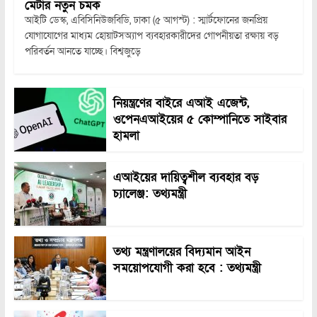
মেটার নতুন চমক
আইটি ডেস্ক, এবিসিনিউজবিডি, ঢাকা (৫ আগস্ট) : স্মার্টফোনের জনপ্রিয়
যোগাযোগের মাধ্যম হোয়াটসঅ্যাপ ব্যবহারকারীদের গোপনীয়তা রক্ষায় বড়
পরিবর্তন আনতে যাচ্ছে। বিশ্বজুড়ে
নিয়ন্ত্রণের বাইরে এআই এজেন্ট,
ওপেনএআইয়ের ৫ কোম্পানিতে সাইবার
হামলা
এআইয়ের দায়িত্বশীল ব্যবহার বড়
চ্যালেঞ্জ: তথ্যমন্ত্রী
তথ্য মন্ত্রণালয়ের বিদ্যমান আইন
সময়োপযোগী করা হবে : তথ্যমন্ত্রী