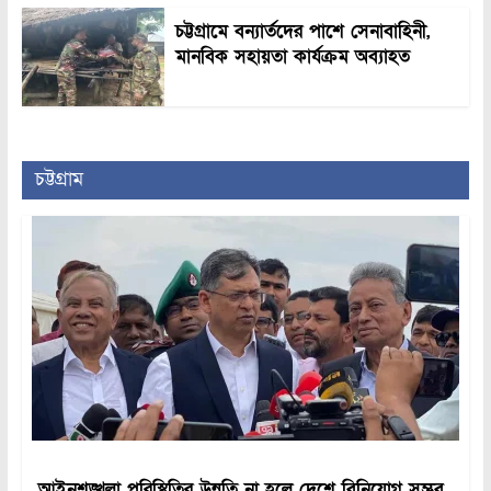
চট্টগ্রামে বন্যার্তদের পাশে সেনাবাহিনী,
মানবিক সহায়তা কার্যক্রম অব্যাহত
চট্টগ্রাম
আইনশৃঙ্খলা পরিস্থিতির উন্নতি না হলে দেশে বিনিয়োগ সম্ভব