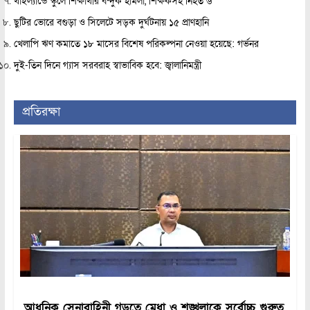
থাইল্যান্ডে স্কুলে শিক্ষার্থীর বন্দুক হামলা, শিক্ষকসহ নিহত ৬
ছুটির ভোরে বগুড়া ও সিলেটে সড়ক দুর্ঘটনায় ১৫ প্রাণহানি
খেলাপি ঋণ কমাতে ১৮ মাসের বিশেষ পরিকল্পনা নেওয়া হয়েছে: গর্ভনর
দুই-তিন দিনে গ্যাস সরবরাহ স্বাভাবিক হবে: জ্বালানিমন্ত্রী
প্রতিরক্ষা
আধুনিক সেনাবাহিনী গড়তে মেধা ও শৃঙ্খলাকে সর্বোচ্চ গুরুত্ব