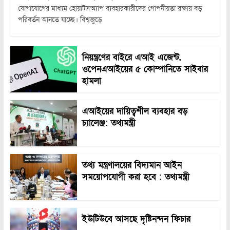
যোগাযোগের মাধ্যম হোয়াটসঅ্যাপ ব্যবহারকারীদের গোপনীয়তা রক্ষায় বড়
পরিবর্তন আনতে যাচ্ছে। বিশ্বজুড়ে
নিয়ন্ত্রণের বাইরে এআই এজেন্ট,
ওপেনএআইয়ের ৫ কোম্পানিতে সাইবার
হামলা
এআইয়ের দায়িত্বশীল ব্যবহার বড়
চ্যালেঞ্জ: তথ্যমন্ত্রী
তথ্য মন্ত্রণালয়ের বিদ্যমান আইন
সময়োপযোগী করা হবে : তথ্যমন্ত্রী
ইউটিউবে আসছে দৃষ্টিনন্দন ফিচার