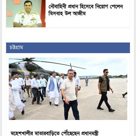
নৌবাহিনী প্রধান হিসেবে নিয়োগ পেলেন
মিসবাহ উল আজীম
চট্টগ্রাম
মহেশখালীর মাতারবাড়িতে পৌঁছেছেন প্রধানমন্ত্রী