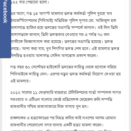
Facebook
১২২ বার পেছানো হলো।
এর আগে, গত ১৪ আগস্ট মামলার তদন্ত কর্মকর্তা পুলিশ ব্যুরো অব
ইনভেস্টিগেশনের (পিবিআই) অতিরিক্ত পুলিশ সুপার মো. আজিজুল হক
আদালতে হাজির হয়ে তদন্তের অগ্রগতি সম্পর্কে জানান। ওই দিন তিনি
আদালতকে জানান, তিনি তদন্তভার নেওয়ার পর এ পর্যন্ত ৭০ জন
সাক্ষীকে জিজ্ঞাসাবাদ করা হয়েছে। তদন্তের অগ্রগতি হয়েছে। তদন্ত
চলছে। আশা করা যায়, খুব শিগগির তদন্ত শেষ হবে। এই মামলার তদন্ত
বিলম্বিত হওয়ায় আদালত সেদিন অসন্তোষ প্রকাশ করেন।
গত বছর ৩০ সেপ্টেম্বর হাইকোর্ট তদন্তের দায়িত্ব থেকে র‍্যাবকে সরিয়ে
পিবিআইকে দায়িত্ব দেন। এরপর নতুন তদন্ত কর্মকর্তা নিয়োগ দেওয়া হয়
এই মামলায়।
২০১২ সালের ১১ ফেব্রুয়ারি মাছরাঙা টেলিভিশনের বার্তা সম্পাদক সাগর
সরওয়ার ও এটিএন বাংলার জ্যেষ্ঠ প্রতিবেদক মেহেরুন রুনি দম্পতি
রাজধানীর পশ্চিম রাজাবাজারে নিজ বাসায় খুন হন।
চাঞ্চল্যকর এ হত্যাকাণ্ডের পর নিহত রুনির ভাই নওশের আলম রোমান
রাজধানীর শেরেবাংলা নগর থানায় একটি হত্যা মামলা করেন।