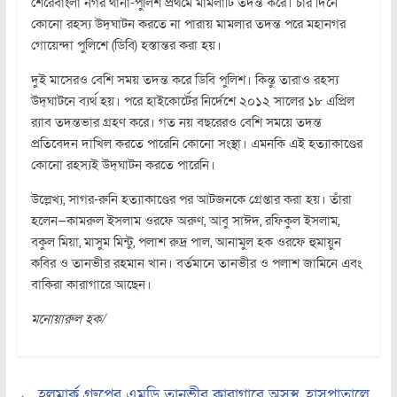
শেরেবাংলা নগর থানা-পুলিশ প্রথমে মামলাটি তদন্ত করে। চার দিনে
কোনো রহস্য উদ্‌ঘাটন করতে না পারায় মামলার তদন্ত পরে মহানগর
গোয়েন্দা পুলিশে (ডিবি) হস্তান্তর করা হয়।
দুই মাসেরও বেশি সময় তদন্ত করে ডিবি পুলিশ। কিন্তু তারাও রহস্য
উদ্‌ঘাটনে ব্যর্থ হয়। পরে হাইকোর্টের নির্দেশে ২০১২ সালের ১৮ এপ্রিল
র‍্যাব তদন্তভার গ্রহণ করে। গত নয় বছরেরও বেশি সময়ে তদন্ত
প্রতিবেদন দাখিল করতে পারেনি কোনো সংস্থা। এমনকি এই হত্যাকাণ্ডের
কোনো রহস্যই উদ্‌ঘাটন করতে পারেনি।
উল্লেখ্য, সাগর-রুনি হত্যাকাণ্ডের পর আটজনকে গ্রেপ্তার করা হয়। তাঁরা
হলেন—কামরুল ইসলাম ওরফে অরুণ, আবু সাঈদ, রফিকুল ইসলাম,
বকুল মিয়া, মাসুম মিন্টু, পলাশ রুদ্র পাল, আনামুল হক ওরফে হুমায়ুন
কবির ও তানভীর রহমান খান। বর্তমানে তানভীর ও পলাশ জামিনে এবং
বাকিরা কারাগারে আছেন।
মনোয়ারুল হক/
←
হলমার্ক গ্রুপের এমডি তানভীর কারাগারে অসুস্থ, হাসপাতালে