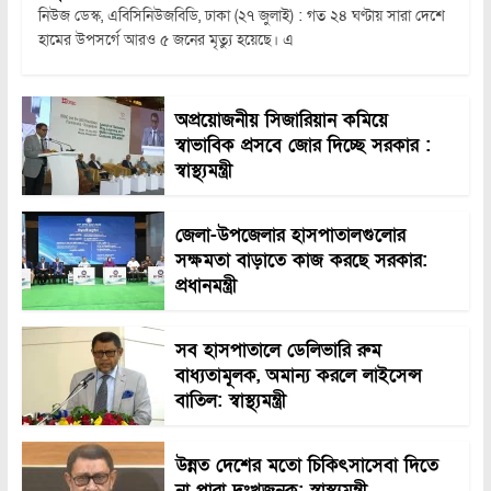
নিউজ ডেস্ক, এবিসিনিউজবিডি, ঢাকা (২৭ জুলাই) : গত ২৪ ঘণ্টায় সারা দেশে
হামের উপসর্গে আরও ৫ জনের মৃত্যু হয়েছে। এ
অপ্রয়োজনীয় সিজারিয়ান কমিয়ে
স্বাভাবিক প্রসবে জোর দিচ্ছে সরকার :
স্বাস্থ্যমন্ত্রী
জেলা-উপজেলার হাসপাতালগুলোর
সক্ষমতা বাড়াতে কাজ করছে সরকার:
প্রধানমন্ত্রী
সব হাসপাতালে ডেলিভারি রুম
বাধ্যতামূলক, অমান্য করলে লাইসেন্স
বাতিল: স্বাস্থ্যমন্ত্রী
উন্নত দেশের মতো চিকিৎসাসেবা দিতে
না পারা দুঃখজনক: স্বাস্থ্যমন্ত্রী