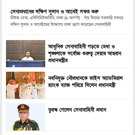
সেনাপ্রধানের দক্ষিণ সুদান ও আবেই সফর শুরু
নিউজ ডেস্ক, এবিসিনিউজবিডি, ঢাকা (৯ আগস্ট) : পাঁচ দিনের সরকারি সফরে
দক্ষিণ সুদান ও আবেইয়ের উদ্দেশ্যে ঢাকা ত্যাগ করেছেন সেনাবাহিনী
আধুনিক সেনাবাহিনী গড়তে মেধা ও
শৃঙ্খলাকে সর্বোচ্চ গুরুত্ব দেয়ার আহ্বান
প্রধানমন্ত্রীর
নবনিযুক্ত নৌপ্রধানকে ভাইস অ্যাডমিরাল
র‍্যাংক ব্যাজ পরিয়ে দিলেন প্রধানমন্ত্রী
তুরস্ক গেলেন সেনাবাহিনী প্রধান